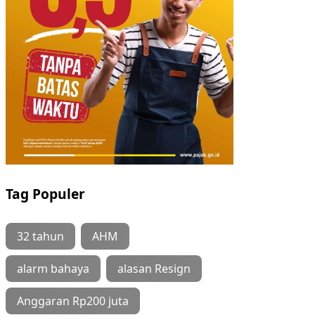
Tag Populer
32 tahun
AHM
alarm bahaya
alasan Resign
Anggaran Rp200 juta