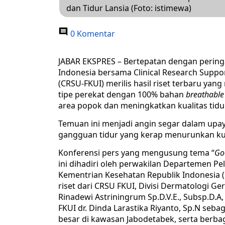
dan Tidur Lansia (Foto: istimewa)
0 Komentar
JABAR EKSPRES – Bertepatan dengan peringa
Indonesia bersama Clinical Research Suppor
(CRSU-FKUI) merilis hasil riset terbaru y
tipe perekat dengan 100% bahan
breathable
area popok dan meningkatkan kualitas tidur
Temuan ini menjadi angin segar dalam upa
gangguan tidur yang kerap menurunkan kual
Konferensi pers yang mengusung tema “
Go
ini dihadiri oleh perwakilan Departemen P
Kementrian Kesehatan Republik Indonesia (
riset dari CRSU FKUI, Divisi Dermatologi Ge
Rinadewi Astriningrum Sp.D.V.E., Subsp.D.A
FKUI dr. Dinda Larastika Riyanto, Sp.N seba
besar di kawasan Jabodetabek, serta berbag