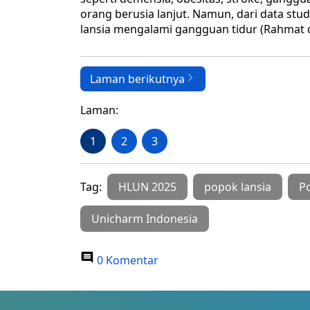
orang berusia lanjut. Namun, dari data stu
lansia mengalami gangguan tidur (Rahmat d
Laman berikutnya
Laman:
1
2
3
Tag:
HLUN 2025
popok lansia
P
Unicharm Indonesia
0 Komentar