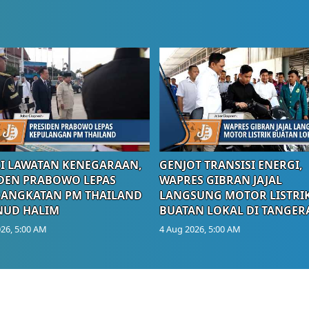
I LAWATAN KENEGARAAN,
GENJOT TRANSISI ENERGI,
DEN PRABOWO LEPAS
WAPRES GIBRAN JAJAL
RANGKATAN PM THAILAND
LANGSUNG MOTOR LISTRI
NUD HALIM
BUATAN LOKAL DI TANGER
26, 5:00 AM
4 Aug 2026, 5:00 AM