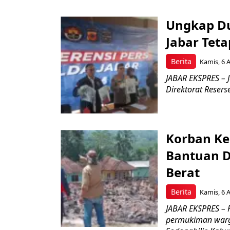
Ungkap Du
Jabar Tet
Berita
Kamis, 6 
JABAR EKSPRES – J
Direktorat Reserse
Korban Ke
Bantuan D
Berat
Berita
Kamis, 6 
JABAR EKSPRES –
permukiman warg