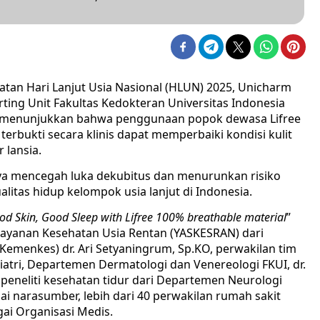
tan Hari Lanjut Usia Nasional (HLUN) 2025, Unicharm
ting Unit Fakultas Kedokteran Universitas Indonesia
ang menunjukkan bahwa penggunaan popok dewasa Lifree
terbukti secara klinis dapat memperbaiki kondisi kulit
 lansia.
ya mencegah luka dekubitus dan menurunkan risiko
itas hidup kelompok usia lanjut di Indonesia.
od Skin, Good Sleep with Lifree 100% breathable material
”
elayanan Kesehatan Usia Rentan (YASKESRAN) dari
Kemenkes) dr. Ari Setyaningrum, Sp.KO, perwakilan tim
riatri, Departemen Dermatologi dan Venereologi FKUI, dr.
, peneliti kesehatan tidur dari Departemen Neurologi
gai narasumber, lebih dari 40 perwakilan rumah sakit
ai Organisasi Medis.