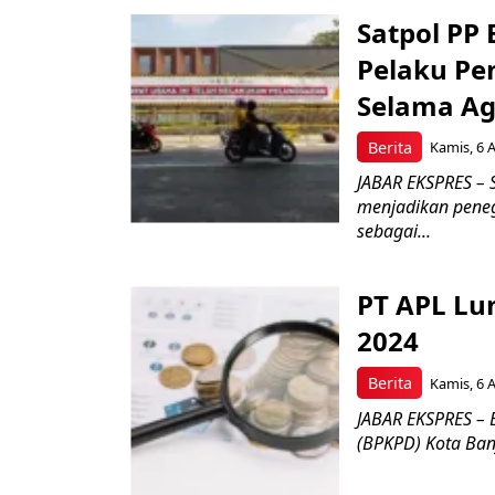
Satpol PP
Pelaku Pe
Selama Ag
Berita
Kamis, 6 
JABAR EKSPRES – 
menjadikan pene
sebagai...
PT APL Lu
2024
Berita
Kamis, 6 
JABAR EKSPRES –
(BPKPD) Kota Banja