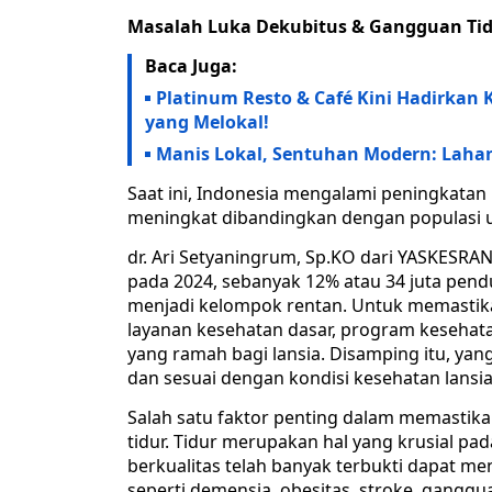
Masalah Luka Dekubitus & Gangguan Tid
Baca Juga:
Platinum Resto & Café Kini Hadirkan
yang Melokal!
Manis Lokal, Sentuhan Modern: Laha
Saat ini, Indonesia mengalami peningkatan 
meningkat dibandingkan dengan populasi us
dr. Ari Setyaningrum, Sp.KO dari YASKES
pada 2024, sebanyak 12% atau 34 juta pend
menjadi kelompok rentan. Untuk memastika
layanan kesehatan dasar, program kesehat
yang ramah bagi lansia. Disamping itu, ya
dan sesuai dengan kondisi kesehatan lansia
Salah satu faktor penting dalam memastika
tidur. Tidur merupakan hal yang krusial pada
berkualitas telah banyak terbukti dapat me
seperti demensia, obesitas, stroke, ganggua