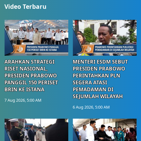
Video Terbaru
ARAHKAN STRATEGI
MENTERI ESDM SEBUT
RISET NASIONAL,
PRESIDEN PRABOWO
PRESIDEN PRABOWO
PERINTAHKAN PLN
PANGGIL 150 PERISET
SEGERA ATASI
BRIN KE ISTANA
PEMADAMAN DI
SEJUMLAH WILAYAH
7 Aug 2026, 5:00 AM
6 Aug 2026, 5:00 AM