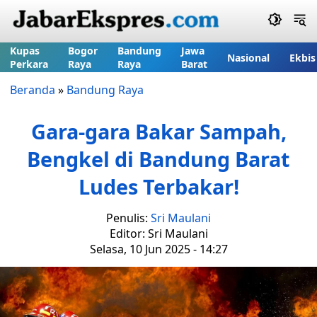
Kupas
Bogor
Bandung
Jawa
Nasional
Ekbis
Perkara
Raya
Raya
Barat
Beranda
»
Bandung Raya
Gara-gara Bakar Sampah,
Bengkel di Bandung Barat
Ludes Terbakar!
Penulis:
Sri Maulani
Editor: Sri Maulani
Selasa, 10 Jun 2025 - 14:27