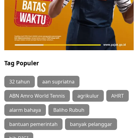
Tag Populer
32 tahun
aan supriatna
ABN Amro World Tennis
agrikulur
AHRT
alarm bahaya
Baliho Rubuh
bantuan pemerintah
banyak pelanggar