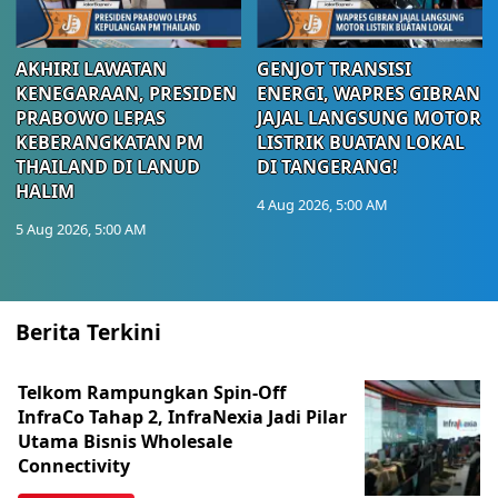
AKHIRI LAWATAN
GENJOT TRANSISI
KENEGARAAN, PRESIDEN
ENERGI, WAPRES GIBRAN
PRABOWO LEPAS
JAJAL LANGSUNG MOTOR
KEBERANGKATAN PM
LISTRIK BUATAN LOKAL
THAILAND DI LANUD
DI TANGERANG!
HALIM
4 Aug 2026, 5:00 AM
5 Aug 2026, 5:00 AM
Berita Terkini
Telkom Rampungkan Spin-Off
InfraCo Tahap 2, InfraNexia Jadi Pilar
Utama Bisnis Wholesale
Connectivity