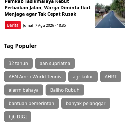
Pemkab Tasikmalaya Kebut
Perbaikan Jalan, Warga Diminta Ikut
Menjaga agar Tak Cepat Rusak
Berita
Jumat, 7 Agu 2026 - 18:35
Tag Populer
32 tahun
aan supriatna
ABN Amro World Tennis
agrikulur
AHRT
alarm bahaya
Baliho Rubuh
bantuan pemerintah
banyak pelanggar
bjb DIGI