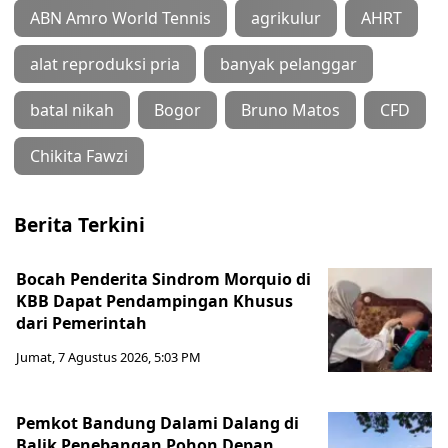
ABN Amro World Tennis
agrikulur
AHRT
alat reproduksi pria
banyak pelanggar
batal nikah
Bogor
Bruno Matos
CFD
Chikita Fawzi
Berita Terkini
Bocah Penderita Sindrom Morquio di
KBB Dapat Pendampingan Khusus
dari Pemerintah
Jumat, 7 Agustus 2026, 5:03 PM
Pemkot Bandung Dalami Dalang di
Balik Penebangan Pohon Depan