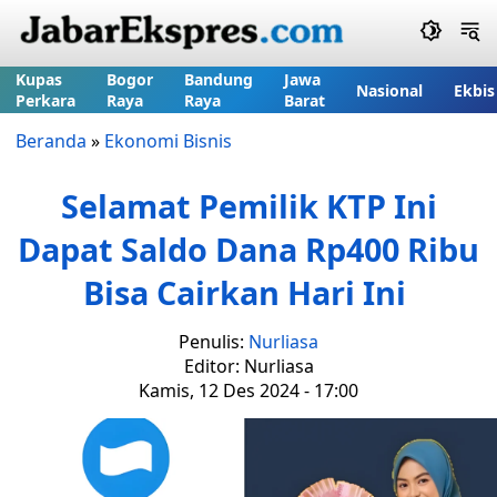
Kupas
Bogor
Bandung
Jawa
Nasional
Ekbis
Perkara
Raya
Raya
Barat
Beranda
»
Ekonomi Bisnis
Selamat Pemilik KTP Ini
Dapat Saldo Dana Rp400 Ribu
Bisa Cairkan Hari Ini
Penulis:
Nurliasa
Editor: Nurliasa
Kamis, 12 Des 2024 - 17:00