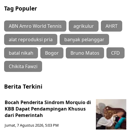
Tag Populer
ABN Amro World Tennis
agrikulur
AHRT
alat reproduksi pria
banyak pelanggar
batal nikah
Bogor
Bruno Matos
CFD
Chikita Fawzi
Berita Terkini
Bocah Penderita Sindrom Morquio di
KBB Dapat Pendampingan Khusus
dari Pemerintah
Jumat, 7 Agustus 2026, 5:03 PM