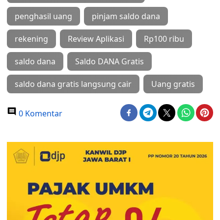
penghasil uang
pinjam saldo dana
rekening
Review Aplikasi
Rp100 ribu
saldo dana
Saldo DANA Gratis
saldo dana gratis langsung cair
Uang gratis
0 Komentar