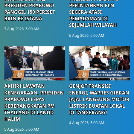
PRESIDEN PRABOWO
PERINTAHKAN PLN
PANGGIL 150 PERISET
SEGERA ATASI
BRIN KE ISTANA
PEMADAMAN DI
SEJUMLAH WILAYAH
7 Aug 2026, 5:00 AM
6 Aug 2026, 5:00 AM
AKHIRI LAWATAN
GENJOT TRANSISI
KENEGARAAN, PRESIDEN
ENERGI, WAPRES GIBRAN
PRABOWO LEPAS
JAJAL LANGSUNG MOTOR
KEBERANGKATAN PM
LISTRIK BUATAN LOKAL
THAILAND DI LANUD
DI TANGERANG!
HALIM
4 Aug 2026, 5:00 AM
5 Aug 2026, 5:00 AM