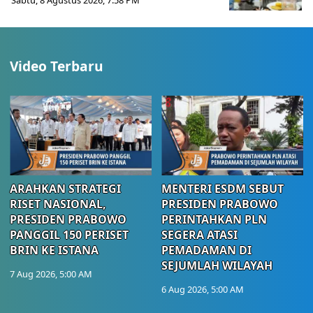
Sabtu, 8 Agustus 2026, 7:58 PM
Video Terbaru
ARAHKAN STRATEGI
MENTERI ESDM SEBUT
RISET NASIONAL,
PRESIDEN PRABOWO
PRESIDEN PRABOWO
PERINTAHKAN PLN
PANGGIL 150 PERISET
SEGERA ATASI
BRIN KE ISTANA
PEMADAMAN DI
SEJUMLAH WILAYAH
7 Aug 2026, 5:00 AM
6 Aug 2026, 5:00 AM