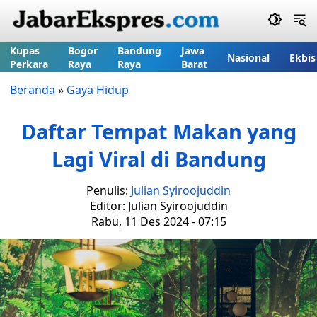
Kupas
Bogor
Bandung
Jawa
Nasional
Ekbis
Perkara
Raya
Raya
Barat
Beranda
»
Gaya Hidup
Daftar Tempat Makan yang
Lagi Viral di Bandung
Penulis:
Julian Syiroojuddin
Editor: Julian Syiroojuddin
Rabu, 11 Des 2024 - 07:15