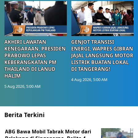
AKHIRI LAWATAN
GENJOT TRANSISI
KENEGARAAN, PRESIDEN
ENERGI, WAPRES GIBRAN
PRABOWO LEPAS
JAJAL LANGSUNG MOTOR
KEBERANGKATAN PM
LISTRIK BUATAN LOKAL
THAILAND DI LANUD
DI TANGERANG!
HALIM
4 Aug 2026, 5:00 AM
5 Aug 2026, 5:00 AM
Berita Terkini
ABG Bawa Mobil Tabrak Motor dari