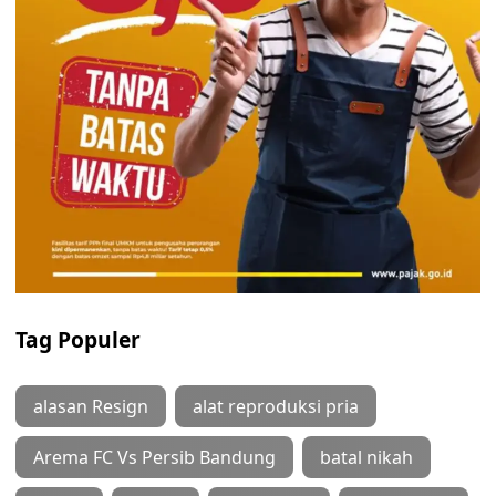
Tag Populer
alasan Resign
alat reproduksi pria
Arema FC Vs Persib Bandung
batal nikah