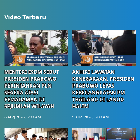
Video Terbaru
MENTERI ESDM SEBUT
AKHIRI LAWATAN
PRESIDEN PRABOWO
KENEGARAAN, PRESIDEN
PERINTAHKAN PLN
PRABOWO LEPAS
SEGERA ATASI
KEBERANGKATAN PM
PEMADAMAN DI
THAILAND DI LANUD
SEJUMLAH WILAYAH
HALIM
6 Aug 2026, 5:00 AM
5 Aug 2026, 5:00 AM