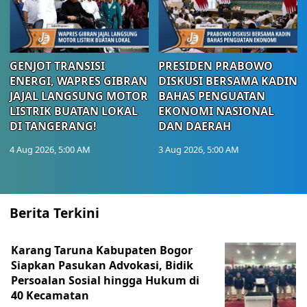
GENJOT TRANSISI
PRESIDEN PRABOWO
ENERGI, WAPRES GIBRAN
DISKUSI BERSAMA KADIN
JAJAL LANGSUNG MOTOR
BAHAS PENGUATAN
LISTRIK BUATAN LOKAL
EKONOMI NASIONAL
DI TANGERANG!
DAN DAERAH
4 Aug 2026, 5:00 AM
3 Aug 2026, 5:00 AM
Berita Terkini
Karang Taruna Kabupaten Bogor
Siapkan Pasukan Advokasi, Bidik
Persoalan Sosial hingga Hukum di
40 Kecamatan