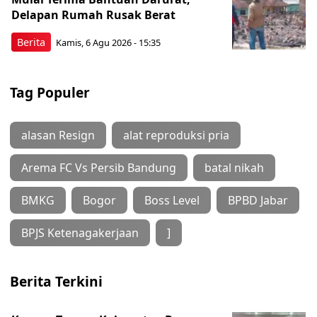
Delapan Rumah Rusak Berat
Berita
Kamis, 6 Agu 2026 - 15:35
Tag Populer
alasan Resign
alat reproduksi pria
Arema FC Vs Persib Bandung
batal nikah
BMKG
Bogor
Boss Level
BPBD Jabar
BPJS Ketenagakerjaan
]
Berita Terkini