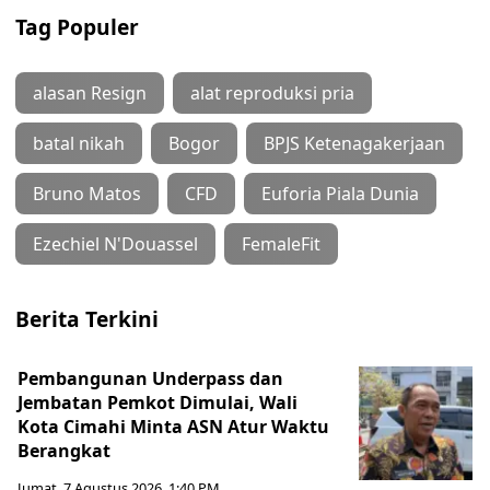
Tag Populer
alasan Resign
alat reproduksi pria
batal nikah
Bogor
BPJS Ketenagakerjaan
Bruno Matos
CFD
Euforia Piala Dunia
Ezechiel N'Douassel
FemaleFit
Berita Terkini
Pembangunan Underpass dan
Jembatan Pemkot Dimulai, Wali
Kota Cimahi Minta ASN Atur Waktu
Berangkat
Jumat, 7 Agustus 2026, 1:40 PM