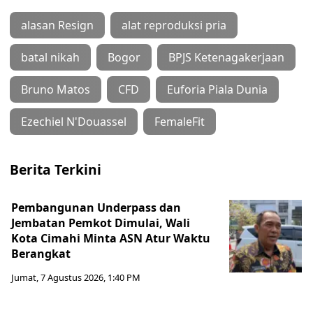
alasan Resign
alat reproduksi pria
batal nikah
Bogor
BPJS Ketenagakerjaan
Bruno Matos
CFD
Euforia Piala Dunia
Ezechiel N'Douassel
FemaleFit
Berita Terkini
Pembangunan Underpass dan
Jembatan Pemkot Dimulai, Wali
Kota Cimahi Minta ASN Atur Waktu
Berangkat
Jumat, 7 Agustus 2026, 1:40 PM