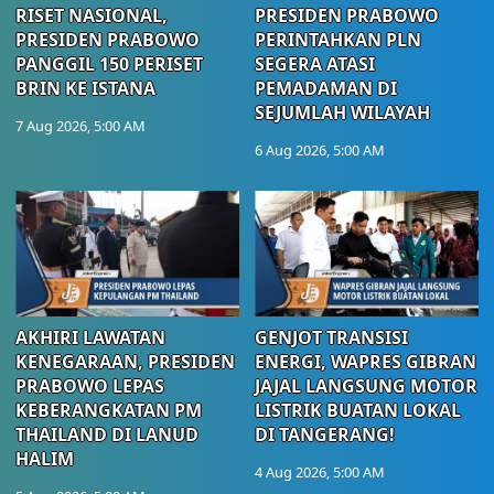
RISET NASIONAL,
PRESIDEN PRABOWO
PRESIDEN PRABOWO
PERINTAHKAN PLN
PANGGIL 150 PERISET
SEGERA ATASI
BRIN KE ISTANA
PEMADAMAN DI
SEJUMLAH WILAYAH
7 Aug 2026, 5:00 AM
6 Aug 2026, 5:00 AM
AKHIRI LAWATAN
GENJOT TRANSISI
KENEGARAAN, PRESIDEN
ENERGI, WAPRES GIBRAN
PRABOWO LEPAS
JAJAL LANGSUNG MOTOR
KEBERANGKATAN PM
LISTRIK BUATAN LOKAL
THAILAND DI LANUD
DI TANGERANG!
HALIM
4 Aug 2026, 5:00 AM