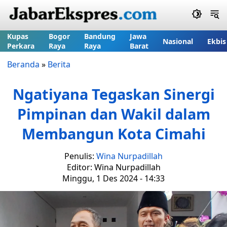
Kupas
Bogor
Bandung
Jawa
Nasional
Ekbis
Perkara
Raya
Raya
Barat
Beranda
»
Berita
Ngatiyana Tegaskan Sinergi
Pimpinan dan Wakil dalam
Membangun Kota Cimahi
Penulis:
Wina Nurpadillah
Editor: Wina Nurpadillah
Minggu, 1 Des 2024 - 14:33