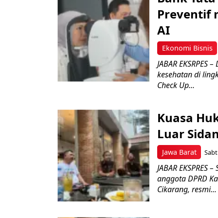
Preventif 
AI
Ekonomi Bisnis
JABAR EKSRPES – 
kesehatan di lin
Check Up...
Kuasa Hu
Luar Sidan
Jawa Barat
Sabt
JABAR EKSPRES – 
anggota DPRD Kab
Cikarang, resmi...