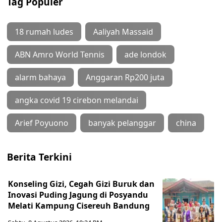
Tag Populer
18 rumah ludes
Aaliyah Massaid
ABN Amro World Tennis
ade londok
alarm bahaya
Anggaran Rp200 juta
angka covid 19 cirebon melandai
Arief Poyuono
banyak pelanggar
china
Berita Terkini
Konseling Gizi, Cegah Gizi Buruk dan
Inovasi Puding Jagung di Posyandu
Melati Kampung Cisereuh Bandung