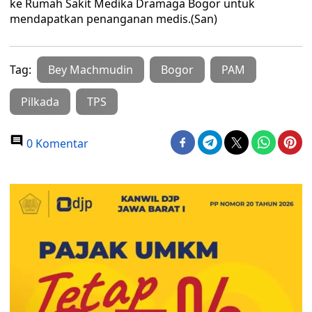
ke Rumah Sakit Medika Dramaga Bogor untuk
mendapatkan penanganan medis.(San)
Tag:
Bey Machmudin
Bogor
PAM
Pilkada
TPS
0 Komentar