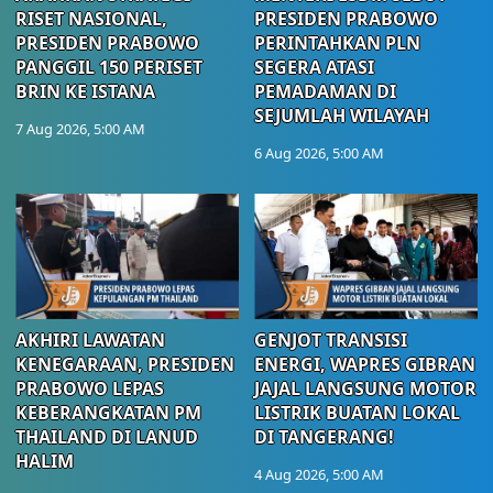
RISET NASIONAL,
PRESIDEN PRABOWO
PRESIDEN PRABOWO
PERINTAHKAN PLN
PANGGIL 150 PERISET
SEGERA ATASI
BRIN KE ISTANA
PEMADAMAN DI
SEJUMLAH WILAYAH
7 Aug 2026, 5:00 AM
6 Aug 2026, 5:00 AM
AKHIRI LAWATAN
GENJOT TRANSISI
KENEGARAAN, PRESIDEN
ENERGI, WAPRES GIBRAN
PRABOWO LEPAS
JAJAL LANGSUNG MOTOR
KEBERANGKATAN PM
LISTRIK BUATAN LOKAL
THAILAND DI LANUD
DI TANGERANG!
HALIM
4 Aug 2026, 5:00 AM