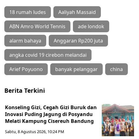
18 rumah ludes
Aaliyah Massaid
ABN Amro World Tennis
ade londok
alarm bahaya
Anggaran Rp200 juta
angka covid 19 cirebon melandai
Arief Poyuono
banyak pelanggar
china
Berita Terkini
Konseling Gizi, Cegah Gizi Buruk dan
Inovasi Puding Jagung di Posyandu
Melati Kampung Cisereuh Bandung
Sabtu, 8 Agustus 2026, 10:24 PM