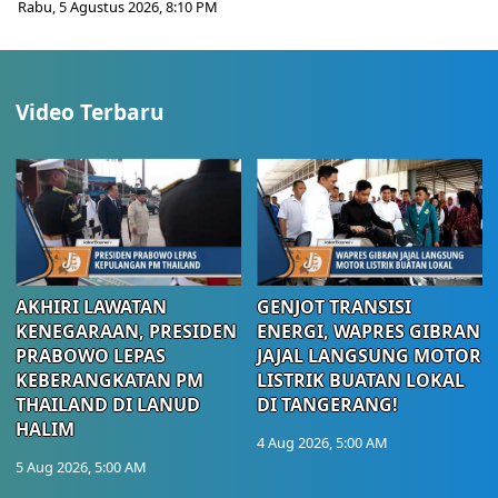
Rabu, 5 Agustus 2026, 8:10 PM
Video Terbaru
AKHIRI LAWATAN
GENJOT TRANSISI
KENEGARAAN, PRESIDEN
ENERGI, WAPRES GIBRAN
PRABOWO LEPAS
JAJAL LANGSUNG MOTOR
KEBERANGKATAN PM
LISTRIK BUATAN LOKAL
THAILAND DI LANUD
DI TANGERANG!
HALIM
4 Aug 2026, 5:00 AM
5 Aug 2026, 5:00 AM