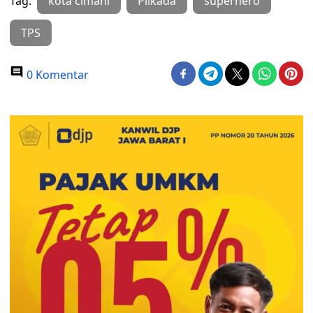
Tag:
kota cimahi
Pilkada
superhero
TPS
0 Komentar