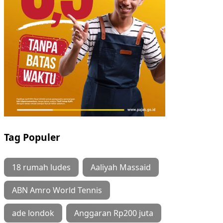
Tag Populer
18 rumah ludes
Aaliyah Massaid
ABN Amro World Tennis
ade londok
Anggaran Rp200 juta