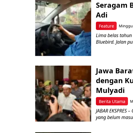
Seragam B
Adi
Feature
Minggu,
Lima belas tahun
Bluebird. Jalan p
Jawa Bara
dengan Kua
Mulyadi
Berita Utama
M
JABAR EKSPRES – 
yang belum masuk 