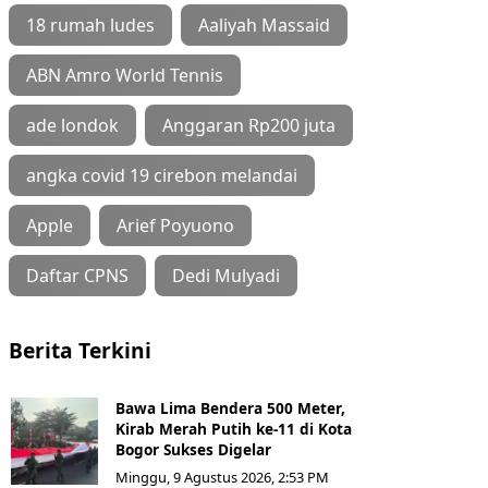
18 rumah ludes
Aaliyah Massaid
ABN Amro World Tennis
ade londok
Anggaran Rp200 juta
angka covid 19 cirebon melandai
Apple
Arief Poyuono
Daftar CPNS
Dedi Mulyadi
Berita Terkini
Bawa Lima Bendera 500 Meter,
Kirab Merah Putih ke-11 di Kota
Bogor Sukses Digelar
Minggu, 9 Agustus 2026, 2:53 PM