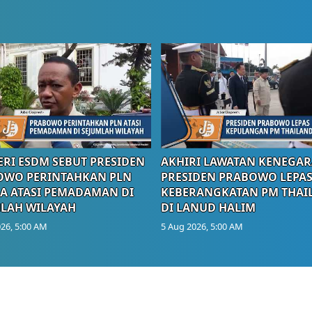
RI ESDM SEBUT PRESIDEN
AKHIRI LAWATAN KENEGAR
OWO PERINTAHKAN PLN
PRESIDEN PRABOWO LEPA
A ATASI PEMADAMAN DI
KEBERANGKATAN PM THAI
LAH WILAYAH
DI LANUD HALIM
26, 5:00 AM
5 Aug 2026, 5:00 AM