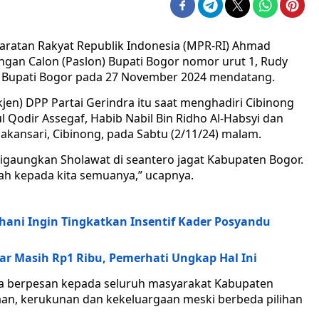
aratan Rakyat Republik Indonesia (MPR-RI) Ahmad
gan Calon (Paslon) Bupati Bogor nomor urut 1, Rudy
di Bupati Bogor pada 27 November 2024 mendatang.
kjen) DPP Partai Gerindra itu saat menghadiri Cibinong
 Qodir Assegaf, Habib Nabil Bin Ridho Al-Habsyi dan
Pakansari, Cibinong, pada Sabtu (2/11/24) malam.
 digaungkan Sholawat di seantero jagat Kabupaten Bogor.
 kepada kita semuanya,” ucapnya.
ani Ingin Tingkatkan Insentif Kader Posyandu
jar Masih Rp1 Ribu, Pemerhati Ungkap Hal Ini
uga berpesan kepada seluruh masyarakat Kabupaten
an, kerukunan dan kekeluargaan meski berbeda pilihan