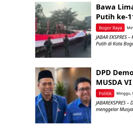
Bawa Lima
Putih ke-1
Bogor Raya
Min
JABAR EKSPRES – 
Putih di Kota Bog
DPD Demok
MUSDA VI 
Politik
Minggu, 9
JABAREKSPRES – D
menggelar Musyaw