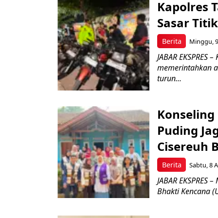
Kapolres T
Sasar Tit
Berita
Minggu, 9
JABAR EKSPRES – 
memerintahkan a
turun...
Konseling 
Puding Ja
Cisereuh 
Berita
Sabtu, 8 A
JABAR EKSPRES – 
Bhakti Kencana (U