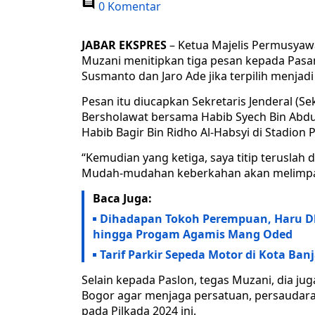
0 Komentar
JABAR EKSPRES
– Ketua Majelis Permusyaw
Muzani menitipkan tiga pesan kepada Pasan
Susmanto dan Jaro Ade jika terpilih menja
Pesan itu diucapkan Sekretaris Jenderal (Se
Bersholawat bersama Habib Syech Bin Abdul
Habib Bagir Bin Ridho Al-Habsyi di Stadion 
“Kemudian yang ketiga, saya titip teruslah
Mudah-mudahan keberkahan akan melimpah
Baca Juga:
Dihadapan Tokoh Perempuan, Haru Dh
hingga Progam Agamis Mang Oded
Tarif Parkir Sepeda Motor di Kota Ban
Selain kepada Paslon, tegas Muzani, dia j
Bogor agar menjaga persatuan, persaudara
pada Pilkada 2024 ini.