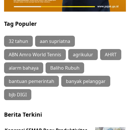
Tag Populer
32 tahun
aan supriatna
ABN Amro World Tennis
agrikulur
AHRT
alarm bahaya
Baliho Rubuh
bantuan pemerintah
banyak pelanggar
bjb DIGI
Berita Terkini