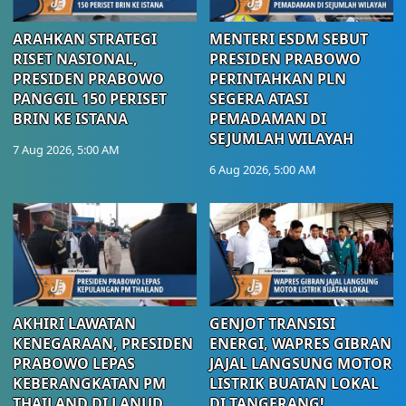
ARAHKAN STRATEGI
MENTERI ESDM SEBUT
RISET NASIONAL,
PRESIDEN PRABOWO
PRESIDEN PRABOWO
PERINTAHKAN PLN
PANGGIL 150 PERISET
SEGERA ATASI
BRIN KE ISTANA
PEMADAMAN DI
SEJUMLAH WILAYAH
7 Aug 2026, 5:00 AM
6 Aug 2026, 5:00 AM
AKHIRI LAWATAN
GENJOT TRANSISI
KENEGARAAN, PRESIDEN
ENERGI, WAPRES GIBRAN
PRABOWO LEPAS
JAJAL LANGSUNG MOTOR
KEBERANGKATAN PM
LISTRIK BUATAN LOKAL
THAILAND DI LANUD
DI TANGERANG!