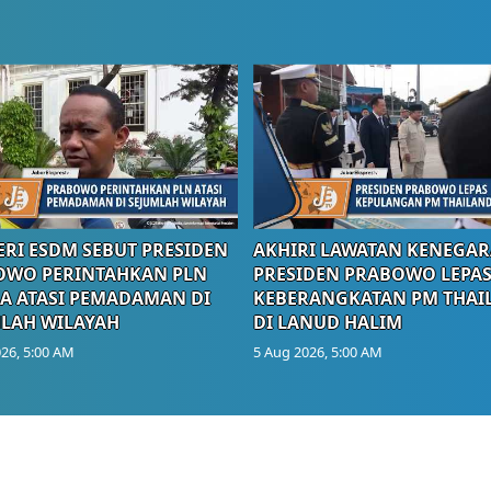
RI ESDM SEBUT PRESIDEN
AKHIRI LAWATAN KENEGAR
OWO PERINTAHKAN PLN
PRESIDEN PRABOWO LEPA
A ATASI PEMADAMAN DI
KEBERANGKATAN PM THAI
LAH WILAYAH
DI LANUD HALIM
26, 5:00 AM
5 Aug 2026, 5:00 AM