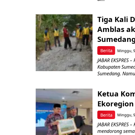
Tiga Kali 
Amblas ak
Sumedang 
Berita
Minggu, 9
JABAR EKSPRES – 
Kabupaten Sumed
Sumedang. Namun
Ketua Kom
Ekoregion
Berita
Minggu, 9
JABAR EKSPRES – 
mendorong seman