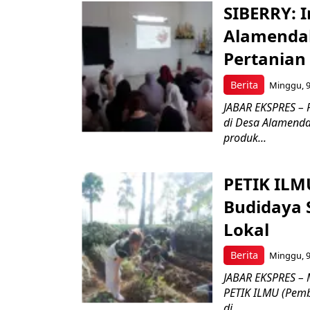
SIBERRY: I
Alamendah
Pertanian
Berita
Minggu, 9
JABAR EKSPRES – P
di Desa Alamend
produk...
PETIK ILM
Budidaya 
Lokal
Berita
Minggu, 9
JABAR EKSPRES – 
PETIK ILMU (Pembe
di...