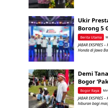
Ukir Pres
Borong 5 
Berita Utama
M
JABAR EKSPRES – 
Honda di Jawa Bar
Demi Tana
Bogor ‘Pa
Bogor Raya
Min
JABAR EKSPRES – 
hiburan bagi masy