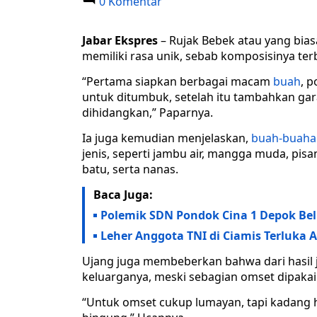
0 Komentar
Jabar Ekspres
– Rujak Bebek atau yang bia
memiliki rasa unik, sebab komposisinya te
“Pertama siapkan berbagai macam
buah
, 
untuk ditumbuk, setelah itu tambahkan garam
dihidangkan,” Paparnya.
Ia juga kemudian menjelaskan,
buah-buaha
jenis, seperti jambu air, mangga muda, pis
batu, serta nanas.
Baca Juga:
Polemik SDN Pondok Cina 1 Depok Be
Leher Anggota TNI di Ciamis Terluka 
Ujang juga membeberkan bahwa dari hasil j
keluarganya, meski sebagian omset dipakai
“Untuk omset cukup lumayan, tapi kadang