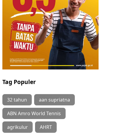
Tag Populer
32 tahun
aan supriatna
ABN Amro World Tennis
agrikulur
AHRT