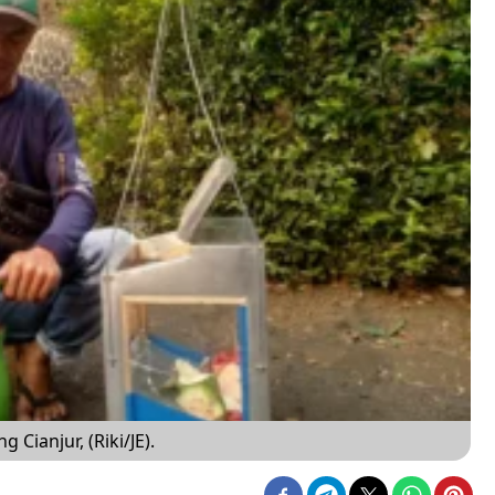
Cianjur, (Riki/JE).