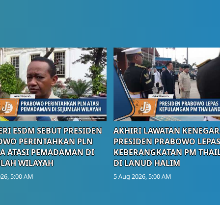
RI ESDM SEBUT PRESIDEN
AKHIRI LAWATAN KENEGAR
OWO PERINTAHKAN PLN
PRESIDEN PRABOWO LEPA
A ATASI PEMADAMAN DI
KEBERANGKATAN PM THAI
LAH WILAYAH
DI LANUD HALIM
26, 5:00 AM
5 Aug 2026, 5:00 AM