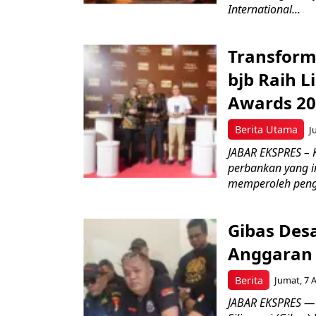
International...
Transform
bjb Raih 
Awards 2
Berita Utama
J
JABAR EKSPRES –
perbankan yang i
memperoleh peng
Gibas Des
Anggaran 
Berita
Jumat, 7 
JABAR EKSPRES — 