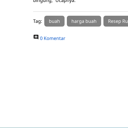
bingung,” Ucapnya.
Tag:
buah
harga buah
Resep Ru
0 Komentar