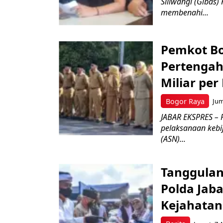
Siliwangi (Gibas)
membenahi...
Pemkot Bo
Pertengah
Miliar per
Bogor Raya
Jum
JABAR EKSPRES – 
pelaksanaan kebi
(ASN)...
Tanggulan
Polda Jab
Kejahata