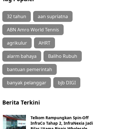
32 tahun
aan supriatna
ABN Amro World Tennis
agrikulur
AHRT
alarm bahaya
Baliho Rubuh
bantuan pemerintah
banyak pelanggar
bjb DIGI
Berita Terkini
Telkom Rampungkan Spin-Off
InfraCo Tahap 2, InfraNexia Jadi
Pilar Utama Bisnis Wholesale