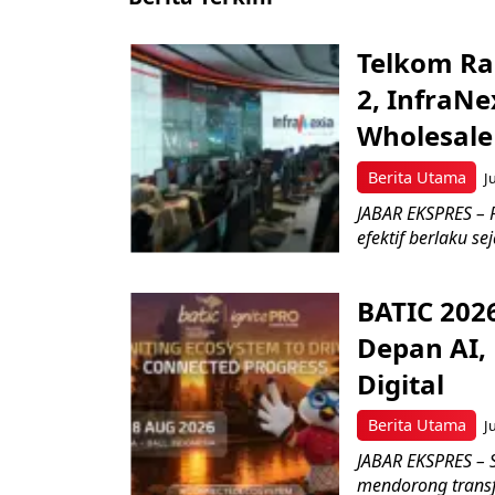
Telkom Ra
2, InfraNe
Wholesale
Berita Utama
J
JABAR EKSPRES – P
efektif berlaku se
BATIC 202
Depan AI, 
Digital
Berita Utama
J
JABAR EKSPRES – 
mendorong transfo