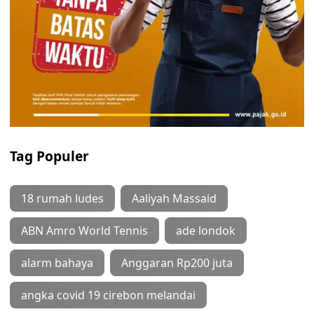
Tag Populer
18 rumah ludes
Aaliyah Massaid
ABN Amro World Tennis
ade londok
alarm bahaya
Anggaran Rp200 juta
angka covid 19 cirebon melandai