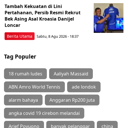
Tambah Kekuatan di Lini
Pertahanan, Persib Resmi Rekrut
Bek Asing Asal Kroasia Danijel
Loncar
Berita Utama
Sabtu, 8 Agu 2026 - 18:37
Tag Populer
18 rumah ludes
Aaliyah Massaid
ABN Amro World Tennis
ade londok
alarm bahaya
Anggaran Rp200 juta
angka covid 19 cirebon melandai
Arief Poyuono
banyak pelanggar
china