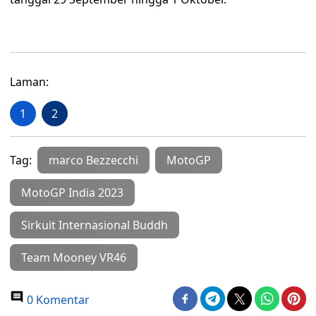
Laman:
1
2
Tag:
marco Bezzecchi
MotoGP
MotoGP India 2023
Sirkuit Internasional Buddh
Team Mooney VR46
0 Komentar