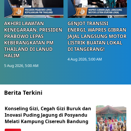
AKHIRI LAWATAN
GENJOT TRANSISI
KENEGARAAN, PRESIDEN
ENERGI, WAPRES GIBRAN
PRABOWO LEPAS
JAJAL LANGSUNG MOTOR
KEBERANGKATAN PM
LISTRIK BUATAN LOKAL
THAILAND DI LANUD
DI TANGERANG!
HALIM
4 Aug 2026, 5:00 AM
5 Aug 2026, 5:00 AM
Berita Terkini
Konseling Gizi, Cegah Gizi Buruk dan
Inovasi Puding Jagung di Posyandu
Melati Kampung Cisereuh Bandung