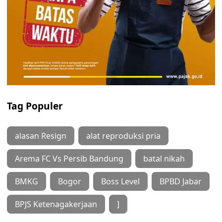
Tag Populer
alasan Resign
alat reproduksi pria
Arema FC Vs Persib Bandung
batal nikah
BMKG
Bogor
Boss Level
BPBD Jabar
BPJS Ketenagakerjaan
]