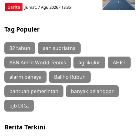
Berita
Jumat, 7 Agu 2026 - 18:35
Tag Populer
32 tahun
aan supriatna
ABN Amro World Tennis
agrikulur
AHRT
alarm bahaya
Baliho Rubuh
bantuan pemerintah
banyak pelanggar
bjb DIGI
Berita Terkini