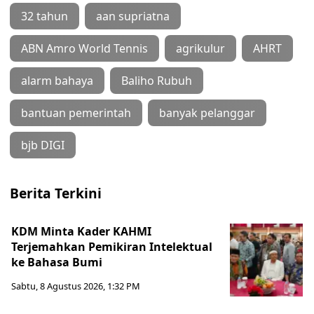
32 tahun
aan supriatna
ABN Amro World Tennis
agrikulur
AHRT
alarm bahaya
Baliho Rubuh
bantuan pemerintah
banyak pelanggar
bjb DIGI
Berita Terkini
KDM Minta Kader KAHMI
Terjemahkan Pemikiran Intelektual
ke Bahasa Bumi
Sabtu, 8 Agustus 2026, 1:32 PM