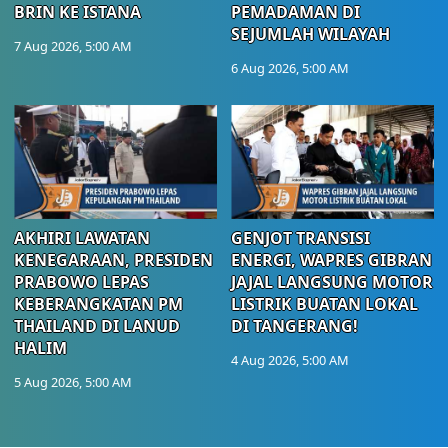
BRIN KE ISTANA
PEMADAMAN DI
SEJUMLAH WILAYAH
7 Aug 2026, 5:00 AM
6 Aug 2026, 5:00 AM
AKHIRI LAWATAN
GENJOT TRANSISI
KENEGARAAN, PRESIDEN
ENERGI, WAPRES GIBRAN
PRABOWO LEPAS
JAJAL LANGSUNG MOTOR
KEBERANGKATAN PM
LISTRIK BUATAN LOKAL
THAILAND DI LANUD
DI TANGERANG!
HALIM
4 Aug 2026, 5:00 AM
5 Aug 2026, 5:00 AM