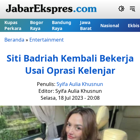
Kupas
Bogor
Bandung
Jawa
Nasional
Ekbis
Perkara
Raya
Raya
Barat
Beranda
»
Entertainment
Siti Badriah Kembali Bekerja
Usai Oprasi Kelenjar
Penulis:
Syifa Aulia Khusnun
Editor: Syifa Aulia Khusnun
Selasa, 18 Jul 2023 - 20:08