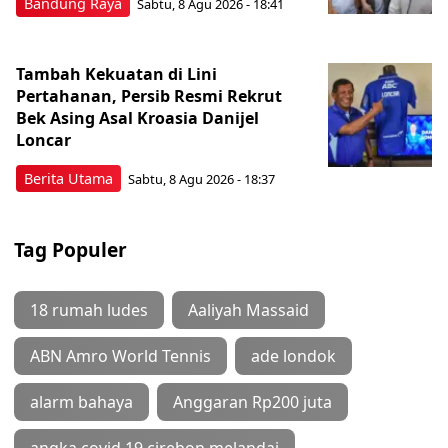
Bandung Raya
Sabtu, 8 Agu 2026 - 18:41
Tambah Kekuatan di Lini
Pertahanan, Persib Resmi Rekrut
Bek Asing Asal Kroasia Danijel
Loncar
Berita Utama
Sabtu, 8 Agu 2026 - 18:37
Tag Populer
18 rumah ludes
Aaliyah Massaid
ABN Amro World Tennis
ade londok
alarm bahaya
Anggaran Rp200 juta
angka covid 19 cirebon melandai