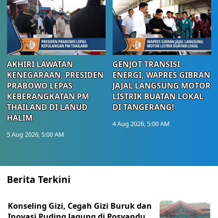
AKHIRI LAWATAN
GENJOT TRANSISI
KENEGARAAN, PRESIDEN
ENERGI, WAPRES GIBRAN
PRABOWO LEPAS
JAJAL LANGSUNG MOTOR
KEBERANGKATAN PM
LISTRIK BUATAN LOKAL
THAILAND DI LANUD
DI TANGERANG!
HALIM
4 Aug 2026, 5:00 AM
5 Aug 2026, 5:00 AM
Berita Terkini
Konseling Gizi, Cegah Gizi Buruk dan
Inovasi Puding Jagung di Posyandu