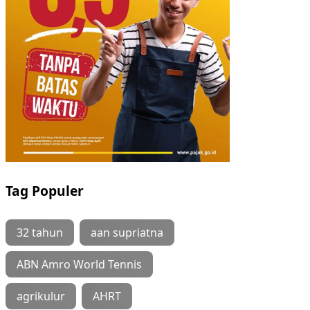
Tag Populer
32 tahun
aan supriatna
ABN Amro World Tennis
agrikulur
AHRT