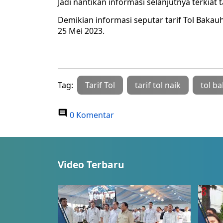
Jadi nantikan informasi selanjutnya terkiat 
Demikian informasi seputar tarif Tol Baka
25 Mei 2023.
Tag:
Tarif Tol
tarif tol naik
tol b
0 Komentar
Video Terbaru