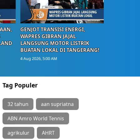
AAN,
GENJOT TRANSISI ENERGI,
S
WAPRES GIBRAN JAJAL
LAND
LANGSUNG MOTOR LISTRIK
BUATAN LOKAL DI TANGERANG!
4 Aug 2026, 5:00 AM
Tag Populer
32 tahun
aan supriatna
ABN Amro World Tennis
agrikulur
AHRT