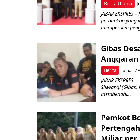
Berita Utama
J
JABAR EKSPRES –
perbankan yang i
memperoleh peng
Gibas Des
Anggaran 
Berita
Jumat, 7 
JABAR EKSPRES — 
Siliwangi (Gibas)
membenahi...
Pemkot Bo
Pertengah
Miliar per