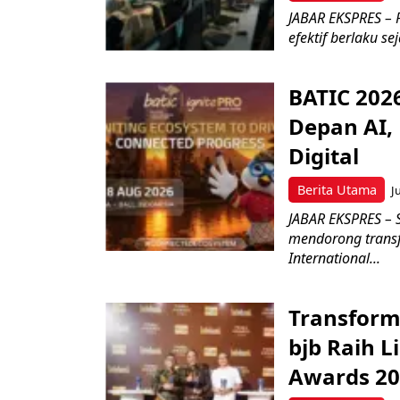
JABAR EKSPRES – P
efektif berlaku se
BATIC 202
Depan AI, 
Digital
Berita Utama
J
JABAR EKSPRES – 
mendorong transfo
International...
Transform
bjb Raih 
Awards 2