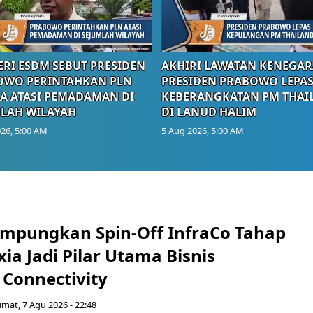
RI ESDM SEBUT PRESIDEN
AKHIRI LAWATAN KENEGAR
OWO PERINTAHKAN PLN
PRESIDEN PRABOWO LEPA
A ATASI PEMADAMAN DI
KEBERANGKATAN PM THAI
LAH WILAYAH
DI LANUD HALIM
26, 5:00 AM
5 Aug 2026, 5:00 AM
mpungkan Spin-Off InfraCo Tahap
xia Jadi Pilar Utama Bisnis
 Connectivity
umat, 7 Agu 2026 - 22:48