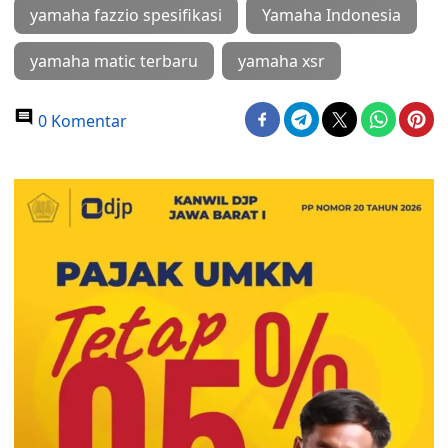
yamaha fazzio spesifikasi
Yamaha Indonesia
yamaha matic terbaru
yamaha xsr
0 Komentar