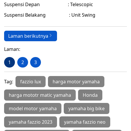
Suspensi Depan : Telescopic
Suspensi Belakang : Unit Swing
Laman berikutnya
Laman:
1
2
3
Tag:
fazzio lux
harga motor yamaha
harga mototr matic yamaha
Honda
model motor yamaha
yamaha big bike
yamaha fazzio 2023
yamaha fazzio neo