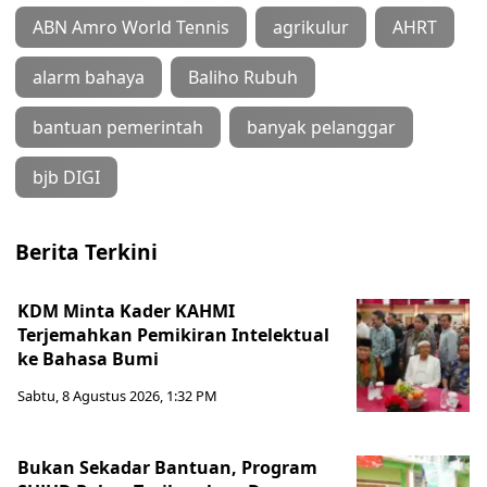
ABN Amro World Tennis
agrikulur
AHRT
alarm bahaya
Baliho Rubuh
bantuan pemerintah
banyak pelanggar
bjb DIGI
Berita Terkini
KDM Minta Kader KAHMI
Terjemahkan Pemikiran Intelektual
ke Bahasa Bumi
Sabtu, 8 Agustus 2026, 1:32 PM
Bukan Sekadar Bantuan, Program