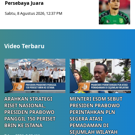
Persebaya Juara
Sabtu, 8 Agustus 2026, 12:37 PM
Video Terbaru
ARAHKAN STRATEGI
MENTERI ESDM SEBUT
RISET NASIONAL,
PRESIDEN PRABOWO
PRESIDEN PRABOWO
PERINTAHKAN PLN
PANGGIL 150 PERISET
SEGERA ATASI
BRIN KE ISTANA
PEMADAMAN DI
SEJUMLAH WILAYAH