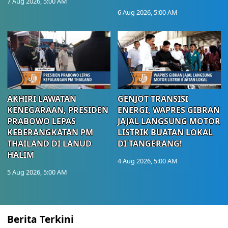
7 Aug 2026, 5:00 AM
6 Aug 2026, 5:00 AM
AKHIRI LAWATAN
GENJOT TRANSISI
KENEGARAAN, PRESIDEN
ENERGI, WAPRES GIBRAN
PRABOWO LEPAS
JAJAL LANGSUNG MOTOR
KEBERANGKATAN PM
LISTRIK BUATAN LOKAL
THAILAND DI LANUD
DI TANGERANG!
HALIM
4 Aug 2026, 5:00 AM
5 Aug 2026, 5:00 AM
Berita Terkini