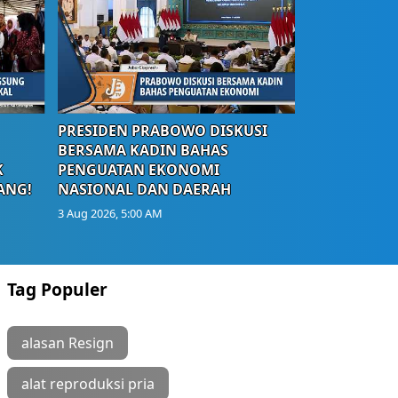
PRESIDEN PRABOWO DISKUSI
BERSAMA KADIN BAHAS
K
PENGUATAN EKONOMI
ANG!
NASIONAL DAN DAERAH
3 Aug 2026, 5:00 AM
Tag Populer
alasan Resign
alat reproduksi pria