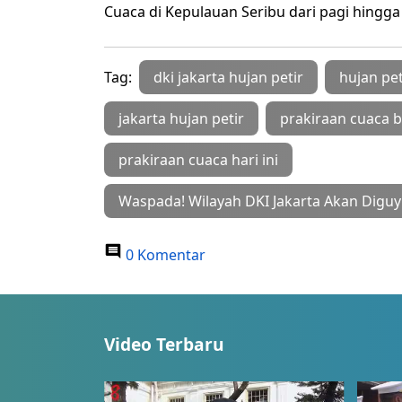
Cuaca di Kepulauan Seribu dari pagi hingga
Tag:
dki jakarta hujan petir
hujan pet
jakarta hujan petir
prakiraan cuaca 
prakiraan cuaca hari ini
Waspada! Wilayah DKI Jakarta Akan Diguyu
0 Komentar
Video Terbaru