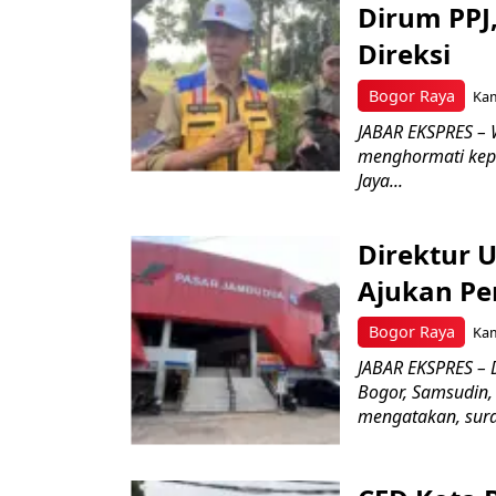
Dirum PPJ
Direksi
Bogor Raya
Kam
JABAR EKSPRES – 
menghormati kep
Jaya...
Direktur 
Ajukan Pe
Bogor Raya
Kam
JABAR EKSPRES – 
Bogor, Samsudin,
mengatakan, surat