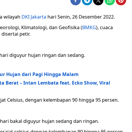
ca wilayah
DKI Jakarta
hari Senin, 26 Desember 2022.
orologi, Klimatologi, dan Geofisika (
BMKG
), cuaca
isertai petir.
i hari diguyur hujan ringan dan sedang.
yur Hujan dari Pagi Hingga Malam
ta Berat – Intan Lembata feat. Ecko Show, Viral
rajat Celsius, dengan kelembapan 90 hingga 95 persen.
i hari bakal diguyur hujan sedang dan ringan.
 derajat celsius dengan kelembapan 90 hingga 95 persen.