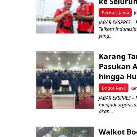
ke Seluru
Berita Utama
J
JABAR EKSPRES – 
Telkom Indonesia 
yang...
Karang Ta
Pasukan Ad
hingga Hu
Bogor Raya
Kam
JABAR EKSPRES – 
menjadi organisa
akan...
Walkot Bo