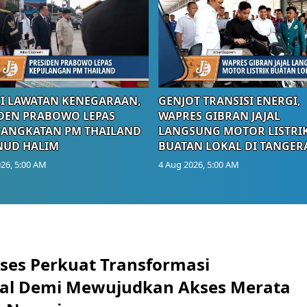
I LAWATAN KENEGARAAN,
GENJOT TRANSISI ENERGI,
DEN PRABOWO LEPAS
WAPRES GIBRAN JAJAL
RANGKATAN PM THAILAND
LANGSUNG MOTOR LISTRI
NUD HALIM
BUATAN LOKAL DI TANGER
26, 5:00 AM
4 Aug 2026, 5:00 AM
ses Perkuat Transformasi
al Demi Mewujudkan Akses Merata