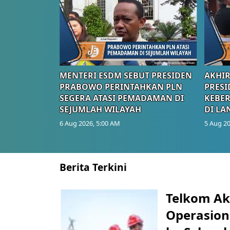
MENTERI ESDM SEBUT PRESIDEN
AKHIR
PRABOWO PERINTAHKAN PLN
PRESI
SEGERA ATASI PEMADAMAN DI
KEBE
SEJUMLAH WILAYAH
DI LA
6 Aug 2026, 5:00 AM
5 Aug 20
Berita Terkini
Telkom Ak
Operasion