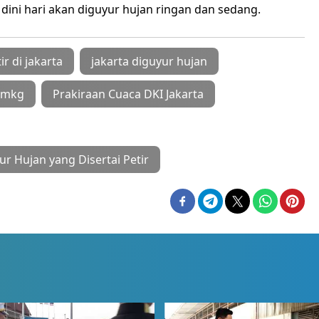
 dini hari akan diguyur hujan ringan dan sedang.
ir di jakarta
jakarta diguyur hujan
bmkg
Prakiraan Cuaca DKI Jakarta
r Hujan yang Disertai Petir