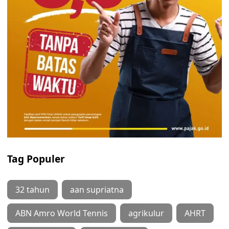
Tag Populer
32 tahun
aan supriatna
ABN Amro World Tennis
agrikulur
AHRT