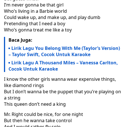
I’m never gonna be that girl
Who’s living in a Barbie world
Could wake up, and make up, and play dumb
Pretending that I need a boy
Who’s gonna treat me like a toy
Baca Juga:
Lirik Lagu You Belong With Me (Taylor’s Version)
– Taylor Swift, Cocok Untuk Karaoke
Lirik Lagu A Thousand Miles – Vanessa Carlton,
Cocok Untuk Karaoke
I know the other girls wanna wear expensive things,
like diamond rings
But I don’t wanna be the puppet that you’re playing on
a string
This queen don’t need a king
Mr. Right could be nice, for one night
But then he wanna take control
And I would rather fly solo