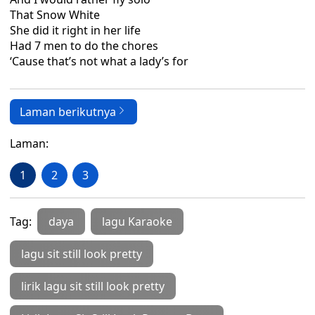
That Snow White
She did it right in her life
Had 7 men to do the chores
‘Cause that’s not what a lady’s for
Laman berikutnya
Laman:
1
2
3
Tag:
daya
lagu Karaoke
lagu sit still look pretty
lirik lagu sit still look pretty