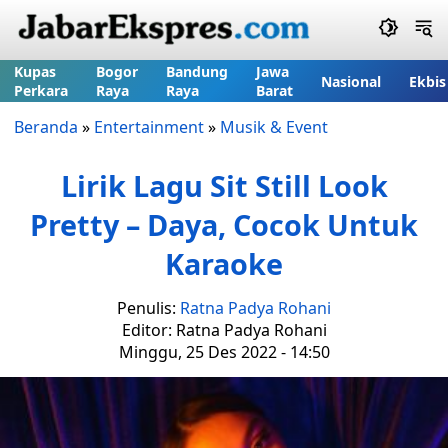
Kupas
Bogor
Bandung
Jawa
Nasional
Ekbis
Perkara
Raya
Raya
Barat
Beranda
»
Entertainment
»
Musik & Event
Lirik Lagu Sit Still Look
Pretty – Daya, Cocok Untuk
Karaoke
Penulis:
Ratna Padya Rohani
Editor: Ratna Padya Rohani
Minggu, 25 Des 2022 - 14:50