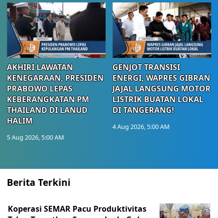
AKHIRI LAWATAN
GENJOT TRANSISI
KENEGARAAN, PRESIDEN
ENERGI, WAPRES GIBRAN
PRABOWO LEPAS
JAJAL LANGSUNG MOTOR
KEBERANGKATAN PM
LISTRIK BUATAN LOKAL
THAILAND DI LANUD
DI TANGERANG!
HALIM
4 Aug 2026, 5:00 AM
5 Aug 2026, 5:00 AM
Berita Terkini
Koperasi SEMAR Pacu Produktivitas