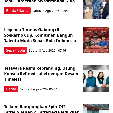
Tebu, Targetkan Swasembada Gula
Berita Utama
Sabtu, 8 Agu 2026 - 08:59
Legenda Timnas Gabung di
Soekarno Cup, Komitmen Bangun
Talenta Muda Sepak Bola Indonesia
Sepak Bola
Sabtu, 8 Agu 2026 - 07:46
Tesavara Resmi Rebranding, Usung
Konsep Refined Label dengan Desain
Timeless
Berita
Sabtu, 8 Agu 2026 - 06:07
Telkom Rampungkan Spin-Off
InfraCo Tahap 2, InfraNexia Jadi Pilar