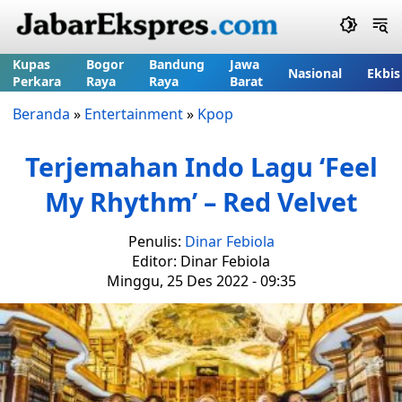
Kupas
Bogor
Bandung
Jawa
Nasional
Ekbis
Perkara
Raya
Raya
Barat
Beranda
»
Entertainment
»
Kpop
Terjemahan Indo Lagu ‘Feel
My Rhythm’ – Red Velvet
Penulis:
Dinar Febiola
Editor: Dinar Febiola
Minggu, 25 Des 2022 - 09:35