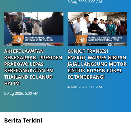
6 Aug 2026, 5:00 AM
AKHIRI LAWATAN
GENJOT TRANSISI
KENEGARAAN, PRESIDEN
ENERGI, WAPRES GIBRAN
PRABOWO LEPAS
JAJAL LANGSUNG MOTOR
KEBERANGKATAN PM
LISTRIK BUATAN LOKAL
THAILAND DI LANUD
DI TANGERANG!
HALIM
4 Aug 2026, 5:00 AM
5 Aug 2026, 5:00 AM
Berita Terkini