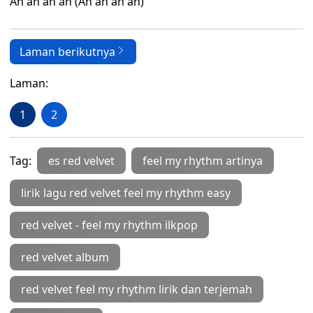
Ah ah ah ah (Ah ah ah ah)
Laman berikutnya
Laman:
1
2
Tag:
es red velvet
feel my rhythm artinya
lirik lagu red velvet feel my rhythm easy
red velvet - feel my rhythm ilkpop
red velvet album
red velvet feel my rhythm lirik dan terjemah