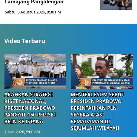
Lamajang Pangalengan
Sabtu, 8 Agustus 2026, 8:30 PM
Video Terbaru
ARAHKAN STRATEGI
MENTERI ESDM SEBUT
RISET NASIONAL,
PRESIDEN PRABOWO
PRESIDEN PRABOWO
PERINTAHKAN PLN
PANGGIL 150 PERISET
SEGERA ATASI
BRIN KE ISTANA
PEMADAMAN DI
SEJUMLAH WILAYAH
7 Aug 2026, 5:00 AM