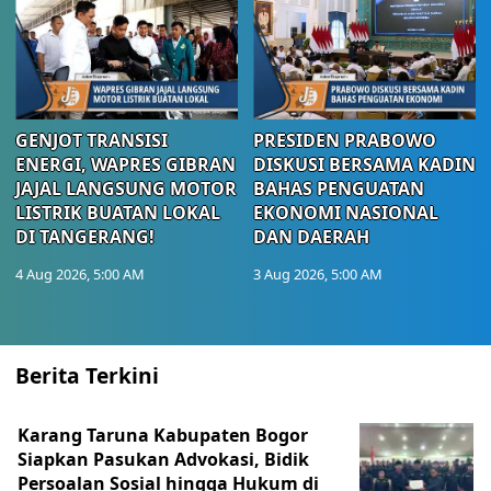
GENJOT TRANSISI
PRESIDEN PRABOWO
ENERGI, WAPRES GIBRAN
DISKUSI BERSAMA KADIN
JAJAL LANGSUNG MOTOR
BAHAS PENGUATAN
LISTRIK BUATAN LOKAL
EKONOMI NASIONAL
DI TANGERANG!
DAN DAERAH
4 Aug 2026, 5:00 AM
3 Aug 2026, 5:00 AM
Berita Terkini
Karang Taruna Kabupaten Bogor
Siapkan Pasukan Advokasi, Bidik
Persoalan Sosial hingga Hukum di