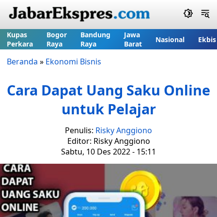
Kupas
Bogor
Bandung
Jawa
Nasional
Ekbis
Perkara
Raya
Raya
Barat
Beranda
»
Ekonomi Bisnis
Cara Dapat Uang Saku Online
untuk Pelajar
Penulis:
Risky Anggiono
Editor: Risky Anggiono
Sabtu, 10 Des 2022 - 15:11