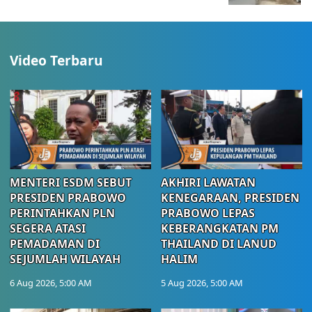
Video Terbaru
MENTERI ESDM SEBUT
AKHIRI LAWATAN
PRESIDEN PRABOWO
KENEGARAAN, PRESIDEN
PERINTAHKAN PLN
PRABOWO LEPAS
SEGERA ATASI
KEBERANGKATAN PM
PEMADAMAN DI
THAILAND DI LANUD
SEJUMLAH WILAYAH
HALIM
6 Aug 2026, 5:00 AM
5 Aug 2026, 5:00 AM