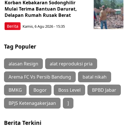
Korban Kebakaran Sodonghilir
Mulai Terima Bantuan Darurat,
Delapan Rumah Rusak Berat
Berita
Kamis, 6 Agu 2026 - 15:35
Tag Populer
alasan Resign
alat reproduksi pria
Arema FC Vs Persib Bandung
batal nikah
BMKG
Bogor
Boss Level
BPBD Jabar
BPJS Ketenagakerjaan
]
Berita Terkini