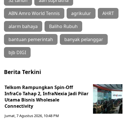
32 tahun
aan supriatna
ABN Amro World Tennis
agrikulur
AHRT
alarm bahaya
Baliho Rubuh
bantuan pemerintah
banyak pelanggar
bjb DIGI
Berita Terkini
Telkom Rampungkan Spin-Off
InfraCo Tahap 2, InfraNexia Jadi Pilar
Utama Bisnis Wholesale
Connectivity
Jumat, 7 Agustus 2026, 10:48 PM