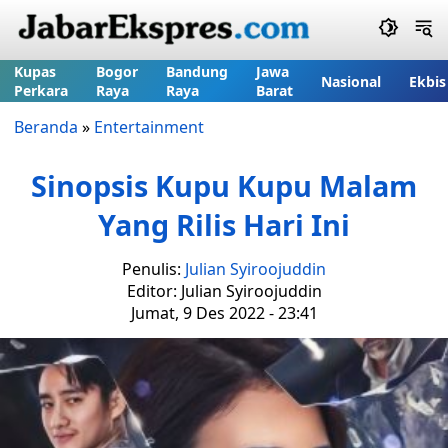
Kupas
Bogor
Bandung
Jawa
Nasional
Ekbis
Perkara
Raya
Raya
Barat
Beranda
»
Entertainment
Sinopsis Kupu Kupu Malam
Yang Rilis Hari Ini
Penulis:
Julian Syiroojuddin
Editor: Julian Syiroojuddin
Jumat, 9 Des 2022 - 23:41