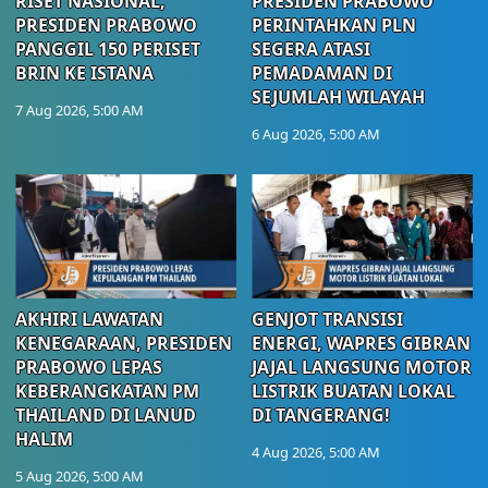
RISET NASIONAL,
PRESIDEN PRABOWO
PRESIDEN PRABOWO
PERINTAHKAN PLN
PANGGIL 150 PERISET
SEGERA ATASI
BRIN KE ISTANA
PEMADAMAN DI
SEJUMLAH WILAYAH
7 Aug 2026, 5:00 AM
6 Aug 2026, 5:00 AM
AKHIRI LAWATAN
GENJOT TRANSISI
KENEGARAAN, PRESIDEN
ENERGI, WAPRES GIBRAN
PRABOWO LEPAS
JAJAL LANGSUNG MOTOR
KEBERANGKATAN PM
LISTRIK BUATAN LOKAL
THAILAND DI LANUD
DI TANGERANG!
HALIM
4 Aug 2026, 5:00 AM
5 Aug 2026, 5:00 AM