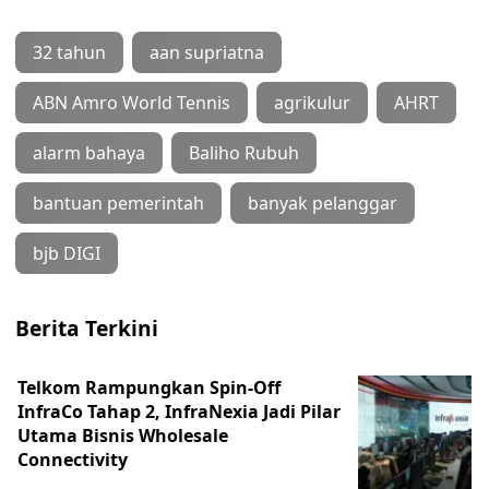
32 tahun
aan supriatna
ABN Amro World Tennis
agrikulur
AHRT
alarm bahaya
Baliho Rubuh
bantuan pemerintah
banyak pelanggar
bjb DIGI
Berita Terkini
Telkom Rampungkan Spin-Off
InfraCo Tahap 2, InfraNexia Jadi Pilar
Utama Bisnis Wholesale
Connectivity