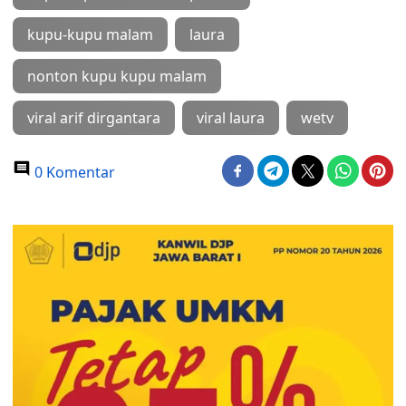
kupu-kupu malam
laura
nonton kupu kupu malam
viral arif dirgantara
viral laura
wetv
0 Komentar