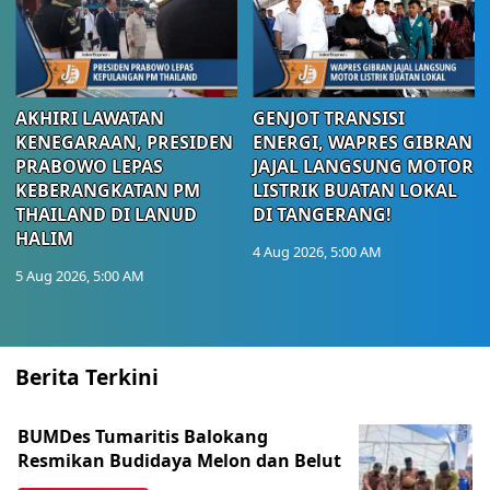
AKHIRI LAWATAN
GENJOT TRANSISI
KENEGARAAN, PRESIDEN
ENERGI, WAPRES GIBRAN
PRABOWO LEPAS
JAJAL LANGSUNG MOTOR
KEBERANGKATAN PM
LISTRIK BUATAN LOKAL
THAILAND DI LANUD
DI TANGERANG!
HALIM
4 Aug 2026, 5:00 AM
5 Aug 2026, 5:00 AM
Berita Terkini
BUMDes Tumaritis Balokang
Resmikan Budidaya Melon dan Belut