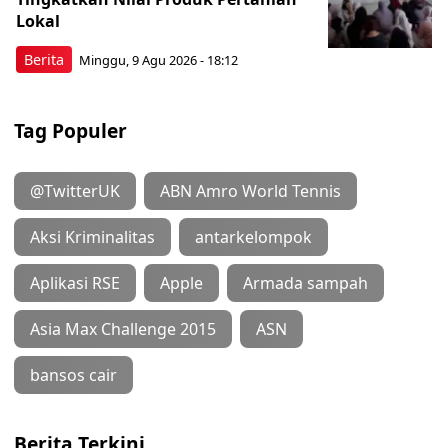
Lokal
Berita
Minggu, 9 Agu 2026 - 18:12
Tag Populer
@TwitterUK
ABN Amro World Tennis
Aksi Kriminalitas
antarkelompok
Aplikasi RSE
Apple
Armada sampah
Asia Max Challenge 2015
ASN
bansos cair
Berita Terkini