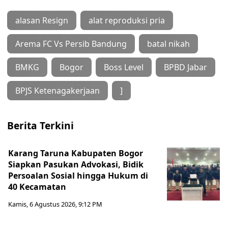
alasan Resign
alat reproduksi pria
Arema FC Vs Persib Bandung
batal nikah
BMKG
Bogor
Boss Level
BPBD Jabar
BPJS Ketenagakerjaan
]
Berita Terkini
Karang Taruna Kabupaten Bogor
Siapkan Pasukan Advokasi, Bidik
Persoalan Sosial hingga Hukum di
40 Kecamatan
Kamis, 6 Agustus 2026, 9:12 PM