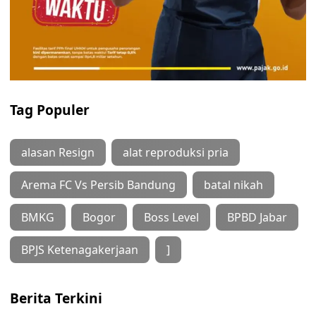
Tag Populer
alasan Resign
alat reproduksi pria
Arema FC Vs Persib Bandung
batal nikah
BMKG
Bogor
Boss Level
BPBD Jabar
BPJS Ketenagakerjaan
]
Berita Terkini