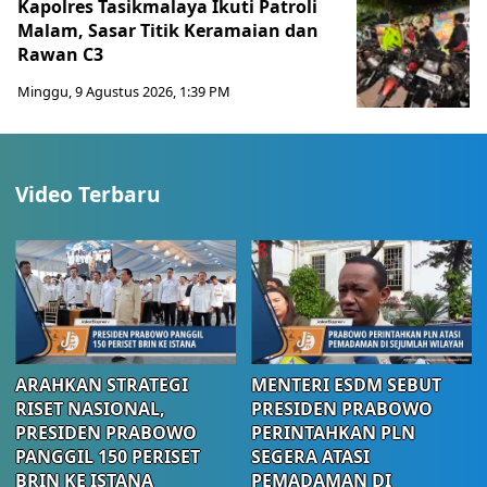
Kapolres Tasikmalaya Ikuti Patroli
Malam, Sasar Titik Keramaian dan
Rawan C3
Minggu, 9 Agustus 2026, 1:39 PM
Video Terbaru
ARAHKAN STRATEGI
MENTERI ESDM SEBUT
RISET NASIONAL,
PRESIDEN PRABOWO
PRESIDEN PRABOWO
PERINTAHKAN PLN
PANGGIL 150 PERISET
SEGERA ATASI
BRIN KE ISTANA
PEMADAMAN DI