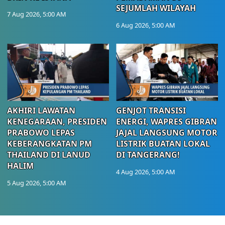
SEJUMLAH WILAYAH
7 Aug 2026, 5:00 AM
6 Aug 2026, 5:00 AM
AKHIRI LAWATAN
GENJOT TRANSISI
KENEGARAAN, PRESIDEN
ENERGI, WAPRES GIBRAN
PRABOWO LEPAS
JAJAL LANGSUNG MOTOR
KEBERANGKATAN PM
LISTRIK BUATAN LOKAL
THAILAND DI LANUD
DI TANGERANG!
HALIM
4 Aug 2026, 5:00 AM
5 Aug 2026, 5:00 AM