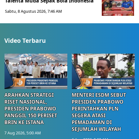
Talenta Muda Sepak Bola Indonesia
Sabtu, 8 Agustus 2026, 7:46 AM
Video Terbaru
ARAHKAN STRATEGI
MENTERI ESDM SEBUT
RISET NASIONAL,
PRESIDEN PRABOWO
PRESIDEN PRABOWO
PERINTAHKAN PLN
PANGGIL 150 PERISET
SEGERA ATASI
BRIN KE ISTANA
PEMADAMAN DI
SEJUMLAH WILAYAH
7 Aug 2026, 5:00 AM