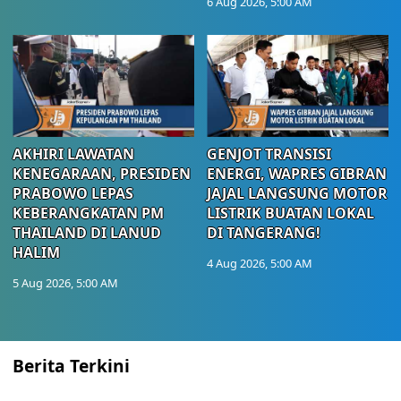
6 Aug 2026, 5:00 AM
AKHIRI LAWATAN
GENJOT TRANSISI
KENEGARAAN, PRESIDEN
ENERGI, WAPRES GIBRAN
PRABOWO LEPAS
JAJAL LANGSUNG MOTOR
KEBERANGKATAN PM
LISTRIK BUATAN LOKAL
THAILAND DI LANUD
DI TANGERANG!
HALIM
4 Aug 2026, 5:00 AM
5 Aug 2026, 5:00 AM
Berita Terkini