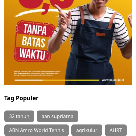
Tag Populer
32 tahun
aan supriatna
ABN Amro World Tennis
agrikulur
AHRT