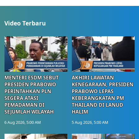
Video Terbaru
MENTERI ESDM SEBUT
AKHIRI LAWATAN
PRESIDEN PRABOWO
KENEGARAAN, PRESIDEN
PERINTAHKAN PLN
PRABOWO LEPAS
SEGERA ATASI
KEBERANGKATAN PM
PEMADAMAN DI
THAILAND DI LANUD
SEJUMLAH WILAYAH
HALIM
6 Aug 2026, 5:00 AM
5 Aug 2026, 5:00 AM