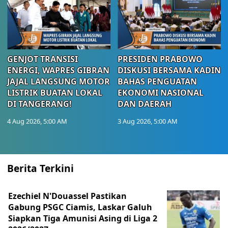
GENJOT TRANSISI
PRESIDEN PRABOWO
ENERGI, WAPRES GIBRAN
DISKUSI BERSAMA KADIN
JAJAL LANGSUNG MOTOR
BAHAS PENGUATAN
LISTRIK BUATAN LOKAL
EKONOMI NASIONAL
DI TANGERANG!
DAN DAERAH
4 Aug 2026, 5:00 AM
3 Aug 2026, 5:00 AM
Berita Terkini
Ezechiel N'Douassel Pastikan
Gabung PSGC Ciamis, Laskar Galuh
Siapkan Tiga Amunisi Asing di Liga 2