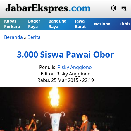
Kupas
Bogor
Bandung
Jawa
Nasional
Ekbis
Perkara
Raya
Raya
Barat
Beranda
»
Berita
3.000 Siswa Pawai Obor
Penulis:
Risky Anggiono
Editor: Risky Anggiono
Rabu, 25 Mar 2015 - 22:19