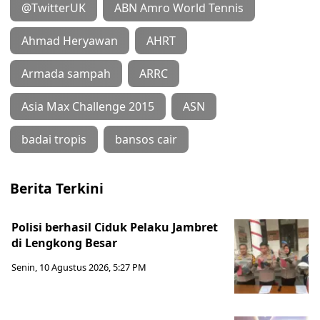
@TwitterUK
ABN Amro World Tennis
Ahmad Heryawan
AHRT
Armada sampah
ARRC
Asia Max Challenge 2015
ASN
badai tropis
bansos cair
Berita Terkini
Polisi berhasil Ciduk Pelaku Jambret
di Lengkong Besar
Senin, 10 Agustus 2026, 5:27 PM