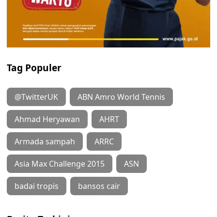
Tag Populer
@TwitterUK
ABN Amro World Tennis
Ahmad Heryawan
AHRT
Armada sampah
ARRC
Asia Max Challenge 2015
ASN
badai tropis
bansos cair