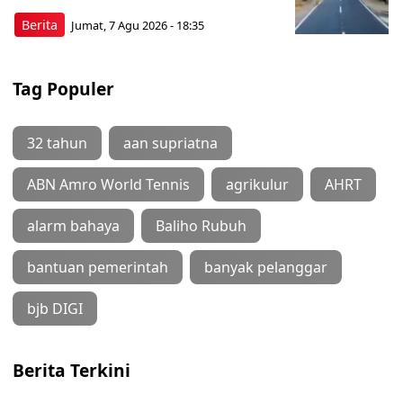
Berita
Jumat, 7 Agu 2026 - 18:35
Tag Populer
32 tahun
aan supriatna
ABN Amro World Tennis
agrikulur
AHRT
alarm bahaya
Baliho Rubuh
bantuan pemerintah
banyak pelanggar
bjb DIGI
Berita Terkini