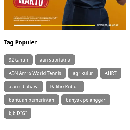
Tag Populer
32 tahun
aan supriatna
ABN Amro World Tennis
agrikulur
AHRT
alarm bahaya
Baliho Rubuh
bantuan pemerintah
banyak pelanggar
bjb DIGI