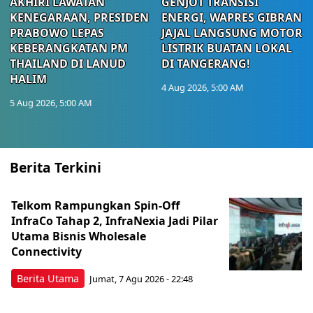
AKHIRI LAWATAN
GENJOT TRANSISI
KENEGARAAN, PRESIDEN
ENERGI, WAPRES GIBRAN
PRABOWO LEPAS
JAJAL LANGSUNG MOTOR
KEBERANGKATAN PM
LISTRIK BUATAN LOKAL
THAILAND DI LANUD
DI TANGERANG!
HALIM
4 Aug 2026, 5:00 AM
5 Aug 2026, 5:00 AM
Berita Terkini
Telkom Rampungkan Spin-Off
InfraCo Tahap 2, InfraNexia Jadi Pilar
Utama Bisnis Wholesale
Connectivity
Berita Utama
Jumat, 7 Agu 2026 - 22:48