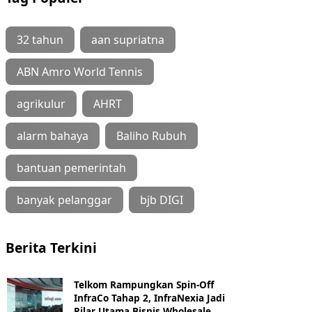
32 tahun
aan supriatna
ABN Amro World Tennis
agrikulur
AHRT
alarm bahaya
Baliho Rubuh
bantuan pemerintah
banyak pelanggar
bjb DIGI
Berita Terkini
Telkom Rampungkan Spin-Off
InfraCo Tahap 2, InfraNexia Jadi
Pilar Utama Bisnis Wholesale