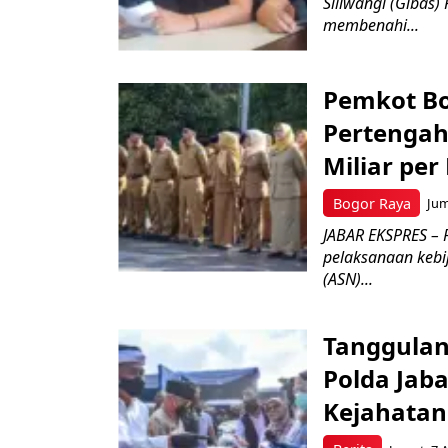
Siliwangi (Gibas)
membenahi...
Pemkot Bo
Pertengah
Miliar per
Bogor Raya
Jum
JABAR EKSPRES – 
pelaksanaan kebi
(ASN)...
Tanggulan
Polda Jab
Kejahata