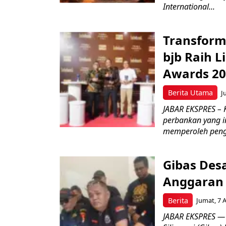
International...
Transform
bjb Raih 
Awards 2
Berita Utama
J
JABAR EKSPRES –
perbankan yang i
memperoleh peng
Gibas Des
Anggaran 
Berita
Jumat, 7 
JABAR EKSPRES — 