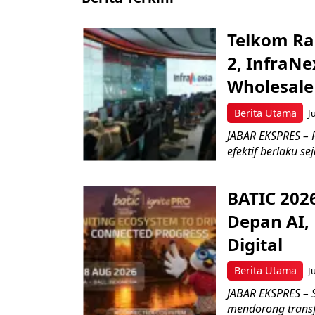
Telkom Ra
2, InfraNe
Wholesale
Berita Utama
J
JABAR EKSPRES – P
efektif berlaku se
BATIC 202
Depan AI, 
Digital
Berita Utama
J
JABAR EKSPRES – 
mendorong transfo