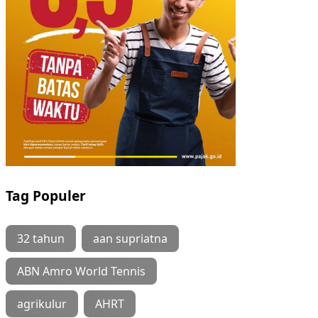
Tag Populer
32 tahun
aan supriatna
ABN Amro World Tennis
agrikulur
AHRT