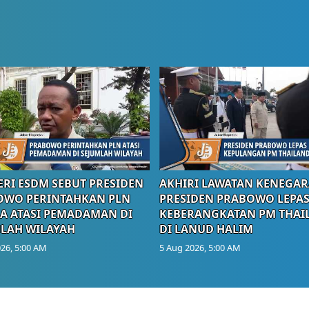
RI ESDM SEBUT PRESIDEN
AKHIRI LAWATAN KENEGAR
OWO PERINTAHKAN PLN
PRESIDEN PRABOWO LEPA
A ATASI PEMADAMAN DI
KEBERANGKATAN PM THAI
LAH WILAYAH
DI LANUD HALIM
26, 5:00 AM
5 Aug 2026, 5:00 AM