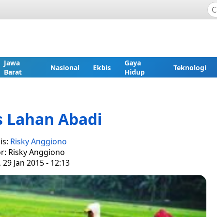
Jawa
Gaya
Nasional
Ekbis
Teknologi
Barat
Hidup
s Lahan Abadi
is:
Risky Anggiono
or: Risky Anggiono
 29 Jan 2015 - 12:13