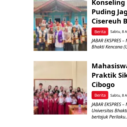
Konseling 
Puding Ja
Cisereuh 
Berita
Sabtu, 8 A
JABAR EKSPRES – 
Bhakti Kencana (U
Mahasiswa
Praktik Si
Cibogo
Berita
Sabtu, 8 A
JABAR EKSPRES – 
Universitas Bhak
bertajuk Perilaku..