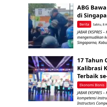
ABG Bawa 
di Singapa
Berita
Sabtu, 8 A
JABAR EKSPRES –
mengemudikan ken
Singaparna, Kabup
17 Tahun 
Kalibrasi 
Terbaik se
Ekonomi Bisnis
JABAR EKSPRES – 
kompetensi instru
Instructors Compet