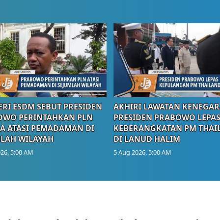
RI ESDM SEBUT PRESIDEN
AKHIRI LAWATAN KENEGAR
OWO PERINTAHKAN PLN
PRESIDEN PRABOWO LEPA
A ATASI PEMADAMAN DI
KEBERANGKATAN PM THAI
LAH WILAYAH
DI LANUD HALIM
26, 5:00 AM
5 Aug 2026, 5:00 AM