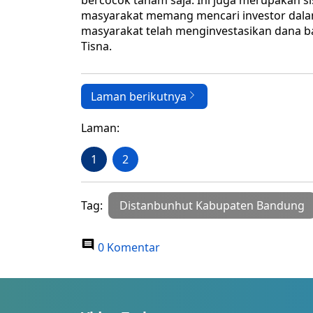
bercocok tanam saja. Ini juga merupakan s
masyarakat memang mencari investor dalam
masyarakat telah menginvestasikan dana bahk
Tisna.
Laman berikutnya
Laman:
1
2
Tag:
Distanbunhut Kabupaten Bandung
0 Komentar