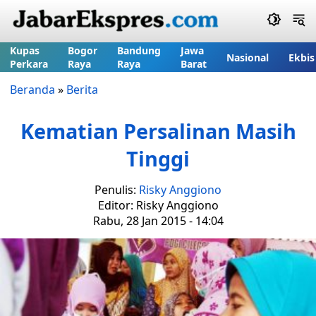
Kupas
Bogor
Bandung
Jawa
Nasional
Ekbis
Perkara
Raya
Raya
Barat
Beranda
»
Berita
Kematian Persalinan Masih
Tinggi
Penulis:
Risky Anggiono
Editor: Risky Anggiono
Rabu, 28 Jan 2015 - 14:04