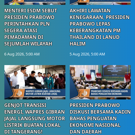
MENTERI ESDM SEBUT
AKHIRI LAWATAN
PRESIDEN PRABOWO
KENEGARAAN, PRESIDEN
PERINTAHKAN PLN
PRABOWO LEPAS
SEGERA ATASI
KEBERANGKATAN PM
PEMADAMAN DI
THAILAND DI LANUD
SEJUMLAH WILAYAH
HALIM
6 Aug 2026, 5:00 AM
5 Aug 2026, 5:00 AM
GENJOT TRANSISI
PRESIDEN PRABOWO
ENERGI, WAPRES GIBRAN
DISKUSI BERSAMA KADIN
JAJAL LANGSUNG MOTOR
BAHAS PENGUATAN
LISTRIK BUATAN LOKAL
EKONOMI NASIONAL
DI TANGERANG!
DAN DAERAH