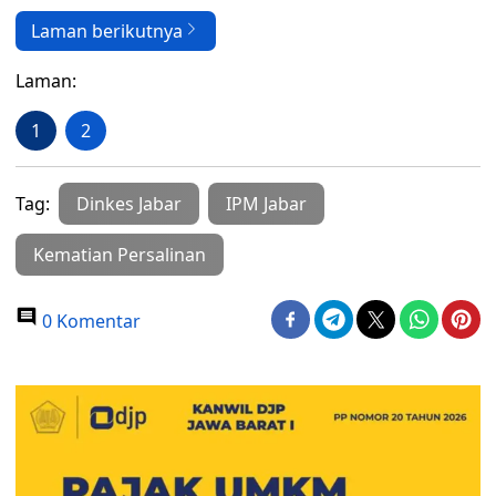
Laman berikutnya
Laman:
1
2
Tag:
Dinkes Jabar
IPM Jabar
Kematian Persalinan
0 Komentar