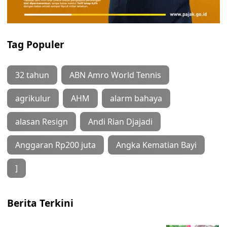
Tag Populer
32 tahun
ABN Amro World Tennis
agrikulur
AHM
alarm bahaya
alasan Resign
Andi Rian Djajadi
Anggaran Rp200 juta
Angka Kematian Bayi
]
Berita Terkini