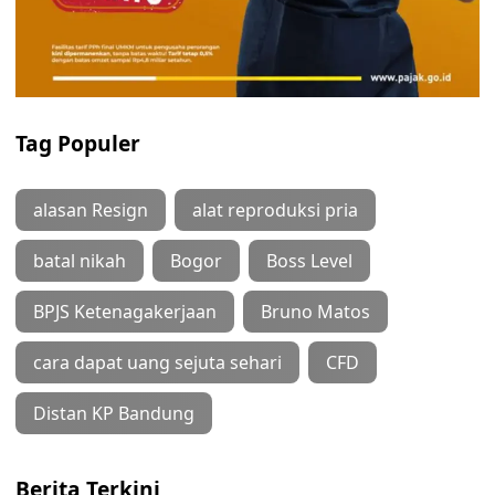
Tag Populer
alasan Resign
alat reproduksi pria
batal nikah
Bogor
Boss Level
BPJS Ketenagakerjaan
Bruno Matos
cara dapat uang sejuta sehari
CFD
Distan KP Bandung
Berita Terkini