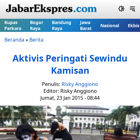
Kupas
Bogor
Bandung
Jawa
Nasional
Ekbis
Perkara
Raya
Raya
Barat
Beranda
»
Berita
Aktivis Peringati Sewindu
Kamisan
Penulis:
Risky Anggiono
Editor: Risky Anggiono
Jumat, 23 Jan 2015 - 08:44