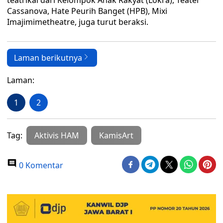
teatrikal dari Kelompok Anak Rakyat (Lokra), Teater
Cassanova, Hate Peurih Banget (HPB), Mixi
Imajimimetheatre, juga turut beraksi.
Laman berikutnya
Laman:
1
2
Tag:
Aktivis HAM
KamisArt
0 Komentar