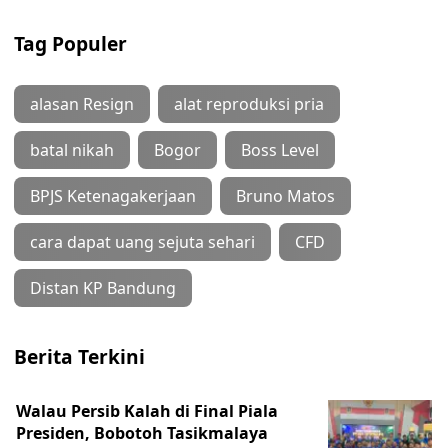
Tag Populer
alasan Resign
alat reproduksi pria
batal nikah
Bogor
Boss Level
BPJS Ketenagakerjaan
Bruno Matos
cara dapat uang sejuta sehari
CFD
Distan KP Bandung
Berita Terkini
Walau Persib Kalah di Final Piala
Presiden, Bobotoh Tasikmalaya