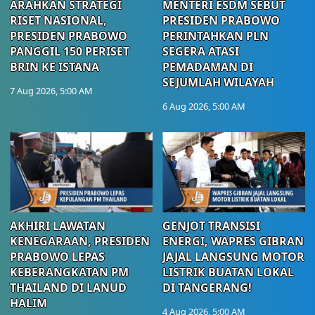
ARAHKAN STRATEGI
MENTERI ESDM SEBUT
RISET NASIONAL,
PRESIDEN PRABOWO
PRESIDEN PRABOWO
PERINTAHKAN PLN
PANGGIL 150 PERISET
SEGERA ATASI
BRIN KE ISTANA
PEMADAMAN DI
SEJUMLAH WILAYAH
7 Aug 2026, 5:00 AM
6 Aug 2026, 5:00 AM
AKHIRI LAWATAN
GENJOT TRANSISI
KENEGARAAN, PRESIDEN
ENERGI, WAPRES GIBRAN
PRABOWO LEPAS
JAJAL LANGSUNG MOTOR
KEBERANGKATAN PM
LISTRIK BUATAN LOKAL
THAILAND DI LANUD
DI TANGERANG!
HALIM
4 Aug 2026, 5:00 AM