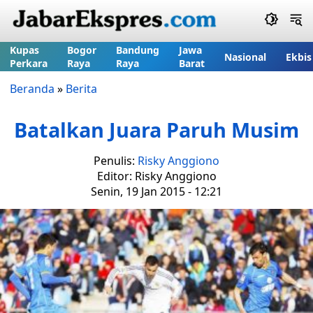
Kupas
Bogor
Bandung
Jawa
Nasional
Ekbis
Perkara
Raya
Raya
Barat
Beranda
»
Berita
Batalkan Juara Paruh Musim
Penulis:
Risky Anggiono
Editor: Risky Anggiono
Senin, 19 Jan 2015 - 12:21