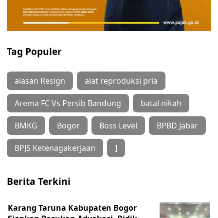
Tag Populer
alasan Resign
alat reproduksi pria
Arema FC Vs Persib Bandung
batal nikah
BMKG
Bogor
Boss Level
BPBD Jabar
BPJS Ketenagakerjaan
]
Berita Terkini
Karang Taruna Kabupaten Bogor