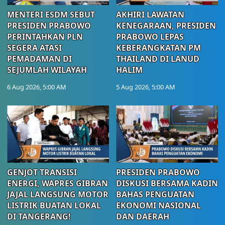
MENTERI ESDM SEBUT
AKHIRI LAWATAN
PRESIDEN PRABOWO
KENEGARAAN, PRESIDEN
PERINTAHKAN PLN
PRABOWO LEPAS
SEGERA ATASI
KEBERANGKATAN PM
PEMADAMAN DI
THAILAND DI LANUD
SEJUMLAH WILAYAH
HALIM
6 Aug 2026, 5:00 AM
5 Aug 2026, 5:00 AM
GENJOT TRANSISI
PRESIDEN PRABOWO
ENERGI, WAPRES GIBRAN
DISKUSI BERSAMA KADIN
JAJAL LANGSUNG MOTOR
BAHAS PENGUATAN
LISTRIK BUATAN LOKAL
EKONOMI NASIONAL
DI TANGERANG!
DAN DAERAH