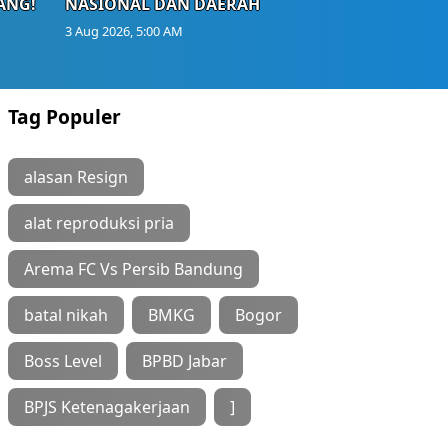
ANG!
NASIONAL DAN DAERAH
3 Aug 2026, 5:00 AM
Tag Populer
alasan Resign
alat reproduksi pria
Arema FC Vs Persib Bandung
batal nikah
BMKG
Bogor
Boss Level
BPBD Jabar
BPJS Ketenagakerjaan
]