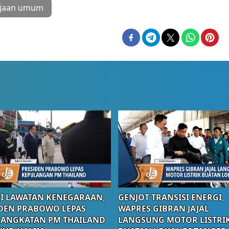
rjaan umum
I LAWATAN KENEGARAAN,
GENJOT TRANSISI ENERGI,
DEN PRABOWO LEPAS
WAPRES GIBRAN JAJAL
RANGKATAN PM THAILAND
LANGSUNG MOTOR LISTRI