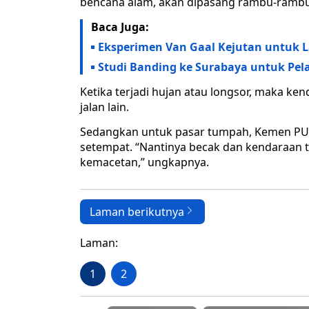
bencana alam, akan dipasang rambu-rambu 
Baca Juga:
Eksperimen Van Gaal Kejutan untuk 
Studi Banding ke Surabaya untuk Pel
Ketika terjadi hujan atau longsor, maka ken
jalan lain.
Sedangkan untuk pasar tumpah, Kemen PU
setempat. “Nantinya becak dan kendaraan ti
kemacetan,” ungkapnya.
Laman berikutnya
Laman:
1
2