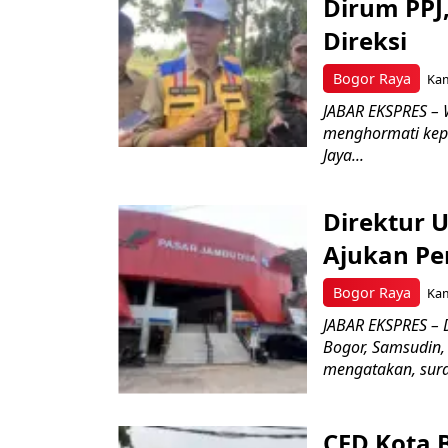
Dirum PPJ
Direksi
Bogor Raya
Kam
JABAR EKSPRES – 
menghormati kep
Jaya...
Direktur 
Ajukan Pe
Bogor Raya
Kam
JABAR EKSPRES – 
Bogor, Samsudin,
mengatakan, surat
CFD Kota 