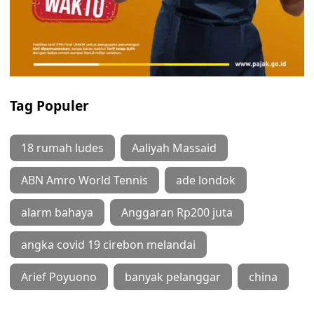
Tag Populer
18 rumah ludes
Aaliyah Massaid
ABN Amro World Tennis
ade londok
alarm bahaya
Anggaran Rp200 juta
angka covid 19 cirebon melandai
Arief Poyuono
banyak pelanggar
china