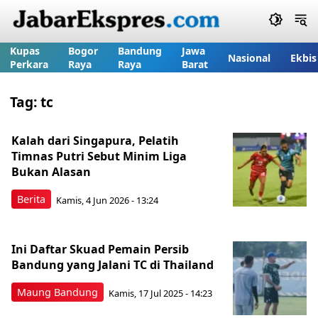
Kupas
Bogor
Bandung
Jawa
Nasional
Ekbis
Perkara
Raya
Raya
Barat
Tag:
tc
Kalah dari Singapura, Pelatih
Timnas Putri Sebut Minim Liga
Bukan Alasan
Berita
Kamis, 4 Jun 2026 - 13:24
Ini Daftar Skuad Pemain Persib
Bandung yang Jalani TC di Thailand
Maung Bandung
Kamis, 17 Jul 2025 - 14:23