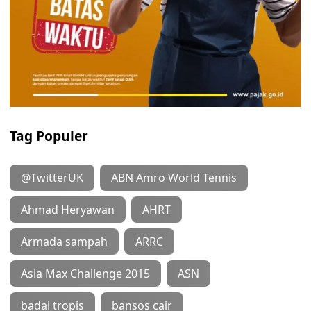
Tag Populer
@TwitterUK
ABN Amro World Tennis
Ahmad Heryawan
AHRT
Armada sampah
ARRC
Asia Max Challenge 2015
ASN
badai tropis
bansos cair