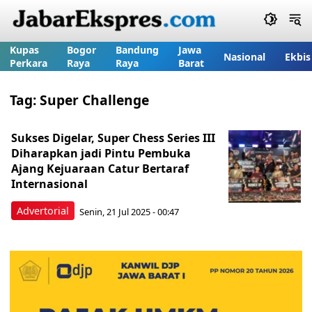
Kupas
Bogor
Bandung
Jawa
Nasional
Ekbis
Perkara
Raya
Raya
Barat
Tag:
Super Challenge
Sukses Digelar, Super Chess Series III
Diharapkan jadi Pintu Pembuka
Ajang Kejuaraan Catur Bertaraf
Internasional
Advertorial
Senin, 21 Jul 2025 - 00:47