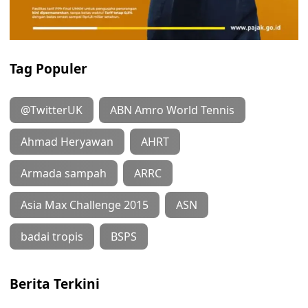
Tag Populer
@TwitterUK
ABN Amro World Tennis
Ahmad Heryawan
AHRT
Armada sampah
ARRC
Asia Max Challenge 2015
ASN
badai tropis
BSPS
Berita Terkini