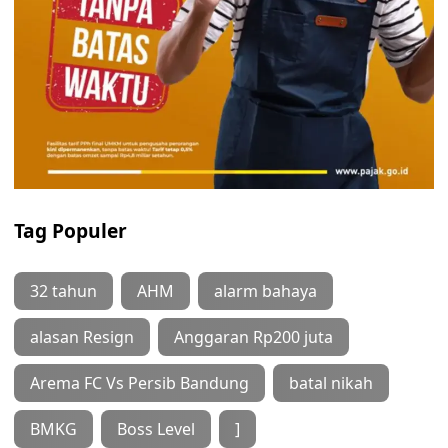
Tag Populer
32 tahun
AHM
alarm bahaya
alasan Resign
Anggaran Rp200 juta
Arema FC Vs Persib Bandung
batal nikah
BMKG
Boss Level
]