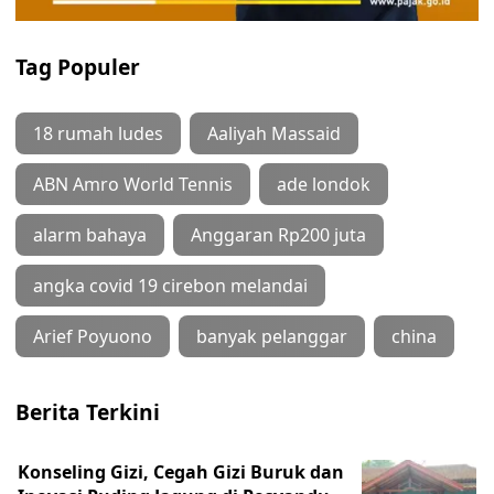
Tag Populer
18 rumah ludes
Aaliyah Massaid
ABN Amro World Tennis
ade londok
alarm bahaya
Anggaran Rp200 juta
angka covid 19 cirebon melandai
Arief Poyuono
banyak pelanggar
china
Berita Terkini
Konseling Gizi, Cegah Gizi Buruk dan