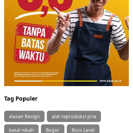
Tag Populer
alasan Resign
alat reproduksi pria
batal nikah
Bogor
Boss Level