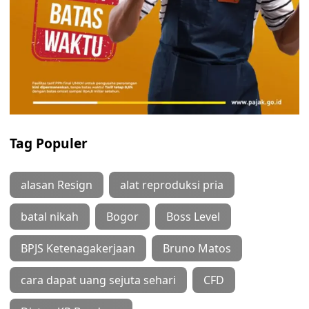
Tag Populer
alasan Resign
alat reproduksi pria
batal nikah
Bogor
Boss Level
BPJS Ketenagakerjaan
Bruno Matos
cara dapat uang sejuta sehari
CFD