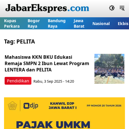
Kupas
Bogor
Bandung
Jawa
Nasional
Ekbis
Perkara
Raya
Raya
Barat
Tag:
PELITA
Mahasiswa KKN BKU Edukasi
Remaja SMPN 2 Ibun Lewat Program
LENTERA dan PELITA
Pendidikan
Rabu, 3 Sep 2025 - 14:20