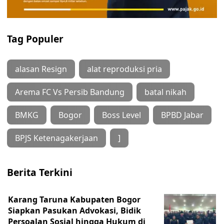
Tag Populer
alasan Resign
alat reproduksi pria
Arema FC Vs Persib Bandung
batal nikah
BMKG
Bogor
Boss Level
BPBD Jabar
BPJS Ketenagakerjaan
]
Berita Terkini
Karang Taruna Kabupaten Bogor
Siapkan Pasukan Advokasi, Bidik
Persoalan Sosial hingga Hukum di