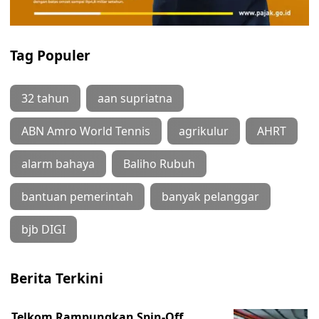
Tag Populer
32 tahun
aan supriatna
ABN Amro World Tennis
agrikulur
AHRT
alarm bahaya
Baliho Rubuh
bantuan pemerintah
banyak pelanggar
bjb DIGI
Berita Terkini
Telkom Rampungkan Spin-Off