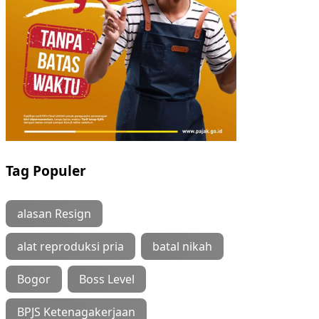
Tag Populer
alasan Resign
alat reproduksi pria
batal nikah
Bogor
Boss Level
BPJS Ketenagakerjaan