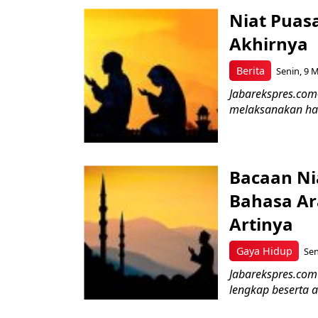
Niat Puasa
Akhirnya
Berita
Senin, 9 M
Jabarekspres.com-
melaksanakan hari
Bacaan Ni
Bahasa Ar
Artinya
Gaya Hidup
Sen
Jabarekspres.com 
lengkap beserta 