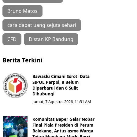
Bruno Matos
cara dapat uang sejuta sehari
CFD
Distan KP Bandung
Berita Terkini
Bawaslu Cimahi Soroti Data
SIPOL Parpol, 8 Belum
Diperbarui dan 6 Sulit
Dihubungi
Jumat, 7 Agustus 2026, 11:31 AM
Komunitas Baper Gelar Nobar
Final Piala Presiden di Perum
Balokang, Antusiasme Warga
Tetap Membara Meski Persi