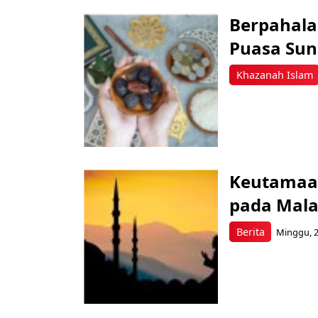
Berpahala 
Puasa Sun
Khazanah Islam
Keutamaan
pada Mala
Berita
Minggu, 2