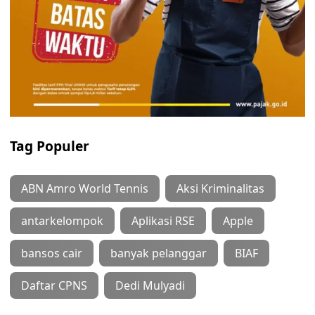
Tag Populer
ABN Amro World Tennis
Aksi Kriminalitas
antarkelompok
Aplikasi RSE
Apple
bansos cair
banyak pelanggar
BIAF
Daftar CPNS
Dedi Mulyadi