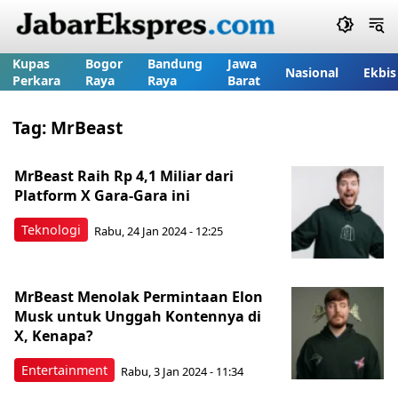
Kupas
Bogor
Bandung
Jawa
Nasional
Ekbis
Perkara
Raya
Raya
Barat
Tag:
MrBeast
MrBeast Raih Rp 4,1 Miliar dari
Platform X Gara-Gara ini
Teknologi
Rabu, 24 Jan 2024 - 12:25
MrBeast Menolak Permintaan Elon
Musk untuk Unggah Kontennya di
X, Kenapa?
Entertainment
Rabu, 3 Jan 2024 - 11:34